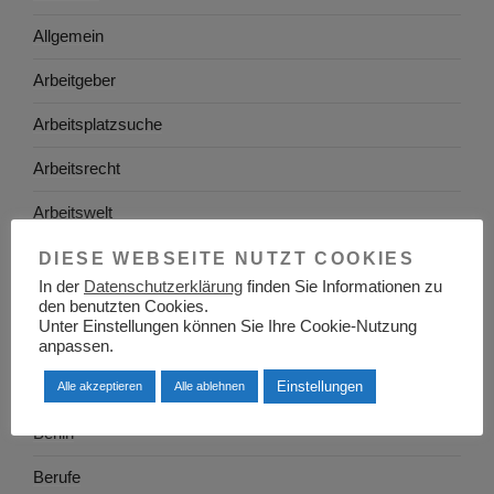
Allgemein
Arbeitgeber
Arbeitsplatzsuche
Arbeitsrecht
Arbeitswelt
Arbeitszeugnis
DIESE WEBSEITE NUTZT COOKIES
In der
Datenschutzerklärung
finden Sie Informationen zu
Ausbildung
den benutzten Cookies.
Unter Einstellungen können Sie Ihre Cookie-Nutzung
Baden-Württemberg
anpassen.
Einstellungen
Alle akzeptieren
Alle ablehnen
Bayern
Berlin
Berufe