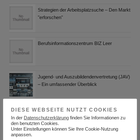
Strategien der Arbeitsplatzsuche – Den Markt
"erforschen"
Berufsinformationszentrum BIZ Leer
Jugend- und Auszubildendenvertretung (JAV)
– Ein umfassender Überblick
DIESE WEBSEITE NUTZT COOKIES
Daytrading: Hohes Risiko oder gute
Gewinnmöglichkeit?
In der
Datenschutzerklärung
finden Sie Informationen zu
den benutzten Cookies.
Unter Einstellungen können Sie Ihre Cookie-Nutzung
anpassen.