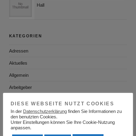
Hall
KATEGORIEN
Adressen
Aktuelles
Allgemein
Arbeitgeber
Arbeitsplatzsuche
DIESE WEBSEITE NUTZT COOKIES
Arbeitsrecht
In der
Datenschutzerklärung
finden Sie Informationen zu
den benutzten Cookies.
Unter Einstellungen können Sie Ihre Cookie-Nutzung
Arbeitswelt
anpassen.
Arbeitszeugnis