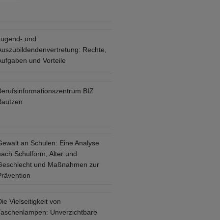
Jugend- und
Auszubildendenvertretung: Rechte,
Aufgaben und Vorteile
Berufsinformationszentrum BIZ
Bautzen
Gewalt an Schulen: Eine Analyse
nach Schulform, Alter und
Geschlecht und Maßnahmen zur
Prävention
ie Vielseitigkeit von
Taschenlampen: Unverzichtbare