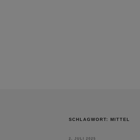
SCHLAGWORT:
MITTEL
VERÖFFENTLICHT
2. JULI 2025