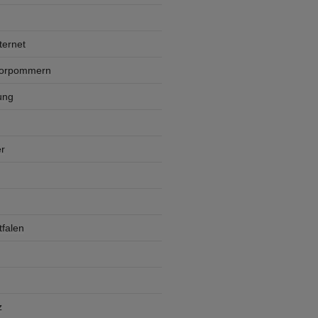
ternet
Vorpommern
ung
r
falen
z