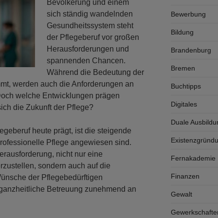
Bevölkerung und einem
sich ständig wandelnden
Bewerbung
Gesundheitssystem steht
Bildung
der Pflegeberuf vor großen
Herausforderungen und
Brandenburg
spannenden Chancen.
Bremen
Während die Bedeutung der
immt, werden auch die Anforderungen an
Buchtipps
 Doch welche Entwicklungen prägen
Digitales
sich die Zukunft der Pflege?
Duale Ausbildu
legeberuf heute prägt, ist die steigende
Existenzgründ
professionelle Pflege angewiesen sind.
Herausforderung, nicht nur eine
Fernakademie K
ustellen, sondern auch auf die
Finanzen
Wünsche der Pflegebedürftigen
 ganzheitliche Betreuung zunehmend an
Gewalt
Gewerkschafte