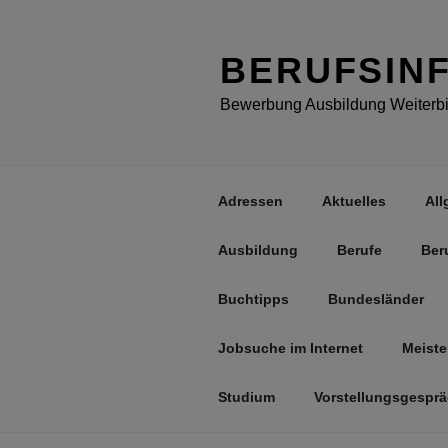
Zum
Inhalt
springen
BERUFSIN
Bewerbung Ausbildung Weiterbil
Adressen
Aktuelles
All
Ausbildung
Berufe
Ber
Buchtipps
Bundesländer
Jobsuche im Internet
Meiste
Studium
Vorstellungsgespr