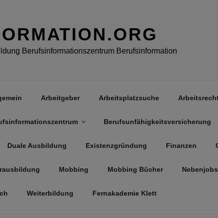
FORMATION.ORG
dung Berufsinformationszentrum Berufsinformation
gemein
Arbeitgeber
Arbeitsplatzsuche
Arbeitsrech
ufsinformationszentrum
Berufsunfähigkeitsversicherung
Duale Ausbildung
Existenzgründung
Finanzen
rausbildung
Mobbing
Mobbing Bücher
Nebenjobs
äch
Weiterbildung
Fernakademie Klett