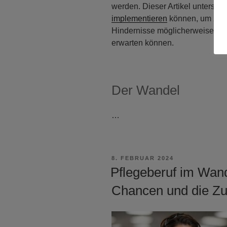
werden. Dieser Artikel untersu
implementieren
können, um zuku
Hindernisse möglicherweise auf
erwarten können.
Der Wandel
…
VERÖFFENTLICHT
8. FEBRUAR 2024
AM
Pflegeberuf im Wan
Chancen und die Zuk