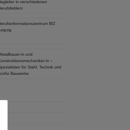
Begleiter in verschiedenen
Berufsfeldern
Berufsinformationszentrum BIZ
eipzig
Metallbauer:in und
Konstruktionsmechaniker:in –
pezialisten für Stahl, Technik und
große Bauwerke