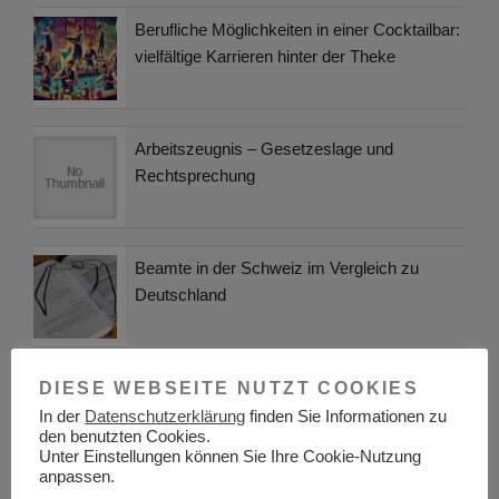
Berufliche Möglichkeiten in einer Cocktailbar:
vielfältige Karrieren hinter der Theke
Arbeitszeugnis – Gesetzeslage und
Rechtsprechung
Beamte in der Schweiz im Vergleich zu
Deutschland
Welche Kompetenzen brauchen Kfz-
DIESE WEBSEITE NUTZT COOKIES
Fachkräfte in den nächsten 10 Jahren?
In der
Datenschutzerklärung
finden Sie Informationen zu
den benutzten Cookies.
Unter Einstellungen können Sie Ihre Cookie-Nutzung
anpassen.