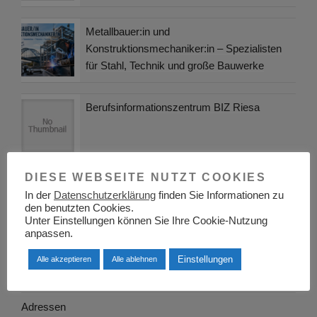
Metallbauer:in und
Konstruktionsmechaniker:in – Spezialisten
für Stahl, Technik und große Bauwerke
Berufsinformationszentrum BIZ Riesa
DIESE WEBSEITE NUTZT COOKIES
Pädagogische Handlungsperspektiven zur
In der
Datenschutzerklärung
finden Sie Informationen zu
Gewaltprävention: Maßnahmen und ihre
den benutzten Cookies.
Wirksamkeit
Unter Einstellungen können Sie Ihre Cookie-Nutzung
anpassen.
Einstellungen
Alle akzeptieren
Alle ablehnen
KATEGORIEN
Adressen