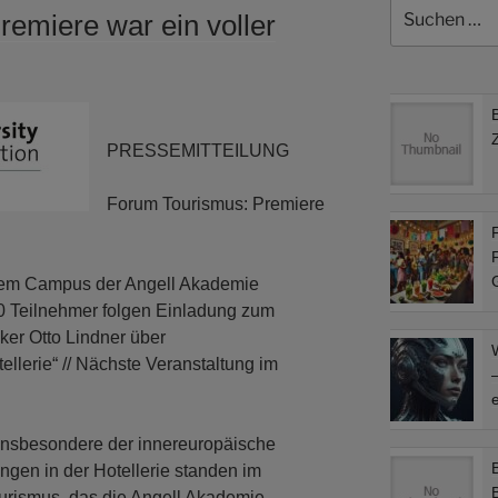
Suchen
emiere war ein voller
nach:
PRESSEMITTEILUNG
Forum Tourismus: Premiere
F
F
dem Campus der Angell Akademie
0 Teilnehmer folgen Einladung zum
ker Otto Lindner über
ellerie“ // Nächste Veranstaltung im
–
e
Insbesondere der innereuropäische
gen in der Hotellerie standen im
ourismus, das die Angell Akademie