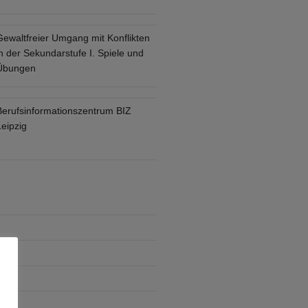
Gewaltfreier Umgang mit Konflikten
n der Sekundarstufe I. Spiele und
Übungen
Berufsinformationszentrum BIZ
eipzig