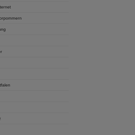
ternet
Vorpommern
ung
r
falen
z