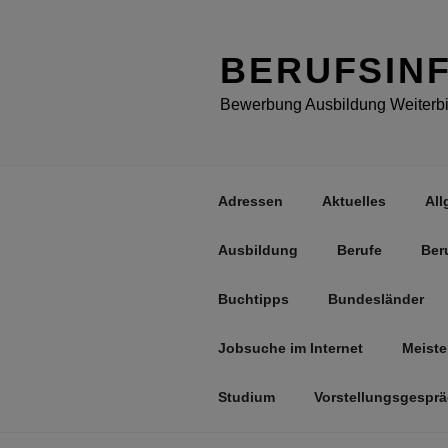
Zum
Inhalt
springen
BERUFSIN
Bewerbung Ausbildung Weiterbil
Adressen
Aktuelles
All
Ausbildung
Berufe
Ber
Buchtipps
Bundesländer
Jobsuche im Internet
Meiste
Studium
Vorstellungsgespr