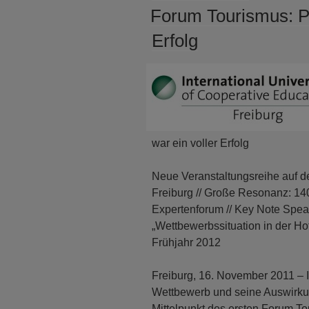
AM
Forum Tourismus: Pr
Erfolg
war ein voller Erfolg
Neue Veranstaltungsreihe auf 
Freiburg // Große Resonanz: 14
Expertenforum // Key Note Spea
„Wettbewerbssituation in der Hot
Frühjahr 2012
Freiburg, 16. November 2011 – 
Wettbewerb und seine Auswirkun
Mittelpunkt des ersten Forum T