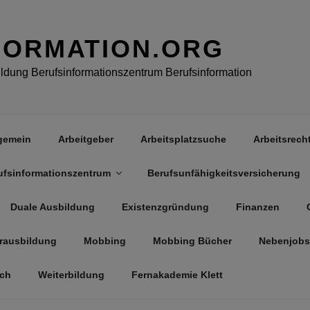
FORMATION.ORG
dung Berufsinformationszentrum Berufsinformation
gemein
Arbeitgeber
Arbeitsplatzsuche
Arbeitsrech
ufsinformationszentrum
Berufsunfähigkeitsversicherung
Duale Ausbildung
Existenzgründung
Finanzen
rausbildung
Mobbing
Mobbing Bücher
Nebenjobs
äch
Weiterbildung
Fernakademie Klett