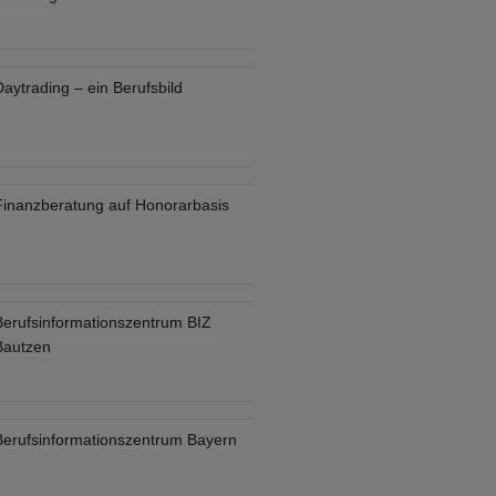
aytrading – ein Berufsbild
Finanzberatung auf Honorarbasis
Berufsinformationszentrum BIZ
Bautzen
Berufsinformationszentrum Bayern