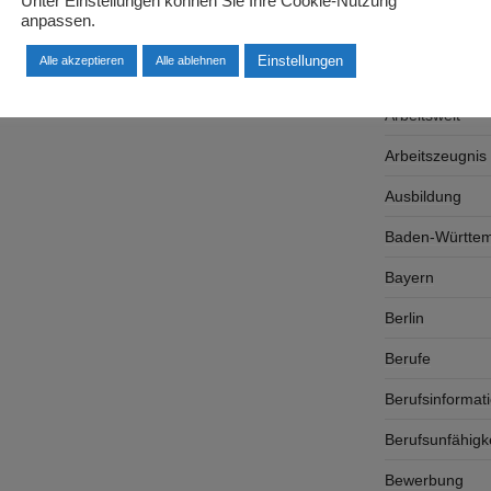
Unter Einstellungen können Sie Ihre Cookie-Nutzung
anpassen.
Arbeitsplatzsu
Einstellungen
Alle akzeptieren
Alle ablehnen
Arbeitsrecht
Arbeitswelt
Arbeitszeugnis
Ausbildung
Baden-Württe
Bayern
Berlin
Berufe
Berufsinformat
Berufsunfähigk
Bewerbung