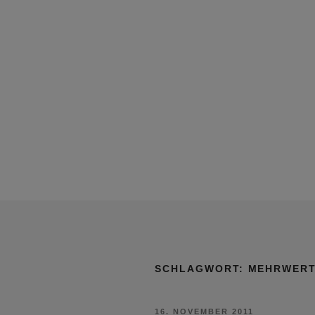
SCHLAGWORT:
MEHRWERT
VERÖFFENTLICHT
16. NOVEMBER 2011