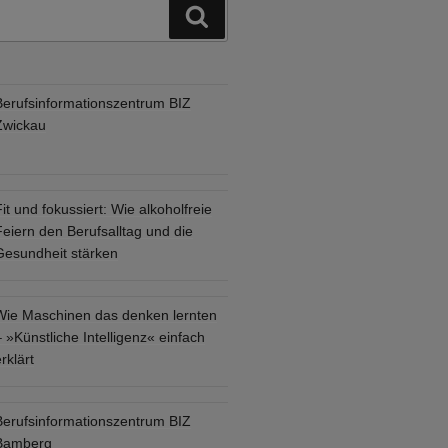
Suchen
Berufsinformationszentrum BIZ
Zwickau
it und fokussiert: Wie alkoholfreie
eiern den Berufsalltag und die
Gesundheit stärken
Wie Maschinen das denken lernten
 »Künstliche Intelligenz« einfach
rklärt
Berufsinformationszentrum BIZ
Bamberg