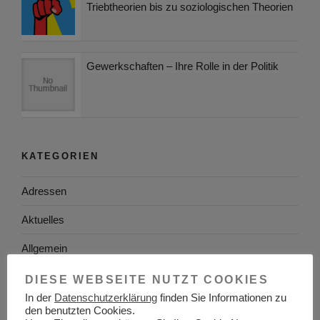
Triebtheorien bis zu soziologischen Theorien
Gewerkschaften – Ihre Rolle in der Politik
KATEGORIEN
Adressen
Aktuelles
Allgemein
Arbeitgeber
DIESE WEBSEITE NUTZT COOKIES
In der
Datenschutzerklärung
finden Sie Informationen zu
Arbeitsplatzsuche
den benutzten Cookies.