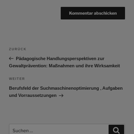
Beitragsnavigation
Vorheriger
ZURÜCK
Beitrag
Pädagogische Handlungsperspektiven zur
Gewaltprävention: Maßnahmen und ihre Wirksamkeit
Nächster
WEITER
Beitrag
Berufsfeld der Suchmaschinenoptimierung , Aufgaben
und Vorraussetzungen
Suchen
Suche