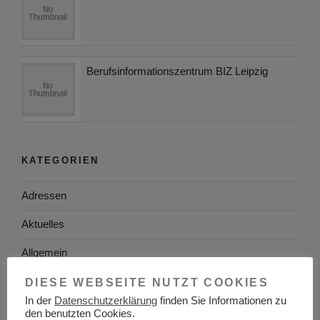
Berufsinformationszentrum BIZ Leipzig
KATEGORIEN
Adressen
Aktuelles
Allgemein
Arbeitgeber
DIESE WEBSEITE NUTZT COOKIES
In der
Datenschutzerklärung
finden Sie Informationen zu
Arbeitsplatzsuche
den benutzten Cookies.