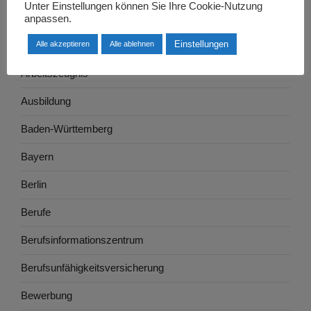
Unter Einstellungen können Sie Ihre Cookie-Nutzung
Arbeitsrecht
anpassen.
Einstellungen
Alle akzeptieren
Alle ablehnen
Arbeitswelt
Arbeitszeugnis
Ausbildung
Baden-Württemberg
Bayern
Berlin
Berufe
Berufsinformationszentrum
Berufsunfähigkeitsversicherung
Bewerbung