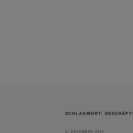
SCHLAGWORT:
GESCHÄFT
VERÖFFENTLICHT
6. DEZEMBER 2017