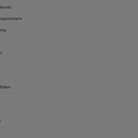
ternet
Vorpommern
ung
r
falen
z