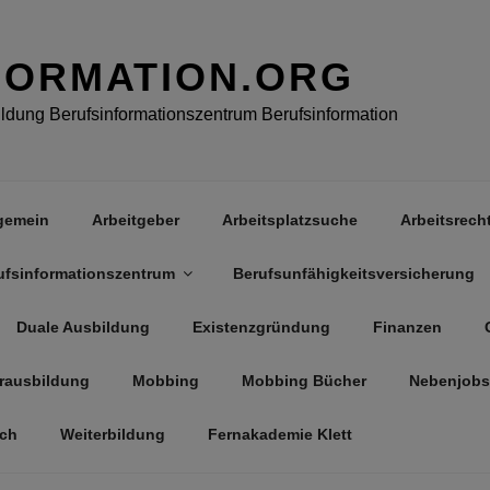
FORMATION.ORG
dung Berufsinformationszentrum Berufsinformation
gemein
Arbeitgeber
Arbeitsplatzsuche
Arbeitsrech
ufsinformationszentrum
Berufsunfähigkeitsversicherung
Duale Ausbildung
Existenzgründung
Finanzen
rausbildung
Mobbing
Mobbing Bücher
Nebenjobs
äch
Weiterbildung
Fernakademie Klett