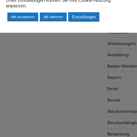
Unter Einstellungen können Sie Ihre Cookie-Nutzung
anpassen.
Arbeitsplatzsu
Einstellungen
Alle akzeptieren
Alle ablehnen
Arbeitsrecht
Arbeitswelt
Arbeitszeugnis
Ausbildung
Baden-Württe
Bayern
Berlin
Berufe
Berufsinformat
Berufsunfähigk
Bewerbung