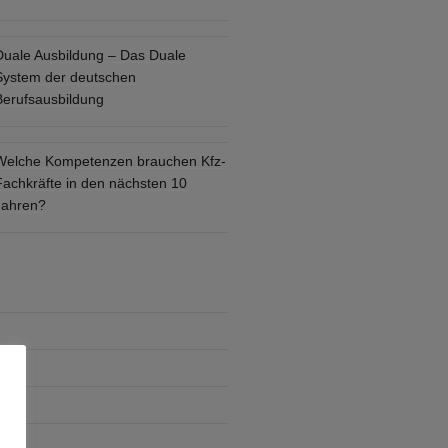
Duale Ausbildung – Das Duale
System der deutschen
Berufsausbildung
Welche Kompetenzen brauchen Kfz-
Fachkräfte in den nächsten 10
Jahren?