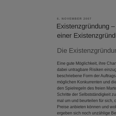
VERÖFFENTLICHT
6. NOVEMBER 2007
AM
Existenzgründung – 
einer Existenzgrün
Die Existenzgründu
Eine gute Möglichkeit, ihre Ch
dabei untragbare Risiken einzug
beschriebene Form der Auftragsa
möglichen Konkurrenten und di
den Spielregeln des freien Marte
Schritte der Selbstständigkeit 
mal um und beurteilen für sich, o
Preise anbieten können und wol
ergeben sich noch unzählige Bet