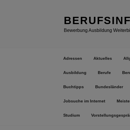
Zum
Inhalt
springen
BERUFSIN
Bewerbung Ausbildung Weiterbil
Adressen
Aktuelles
All
Ausbildung
Berufe
Ber
Buchtipps
Bundesländer
Jobsuche im Internet
Meiste
Studium
Vorstellungsgespr