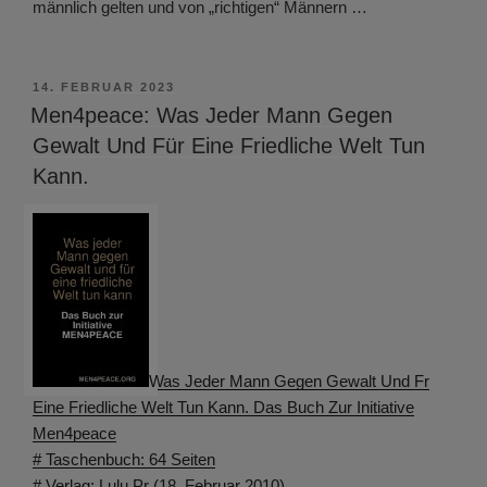
männlich gelten und von „richtigen“ Männern …
VERÖFFENTLICHT
14. FEBRUAR 2023
AM
Men4peace: Was Jeder Mann Gegen
Gewalt Und Für Eine Friedliche Welt Tun
Kann.
Was Jeder Mann Gegen Gewalt Und Fr
Eine Friedliche Welt Tun Kann. Das Buch Zur Initiative
Men4peace
# Taschenbuch: 64 Seiten
# Verlag: Lulu Pr (18. Februar 2010)