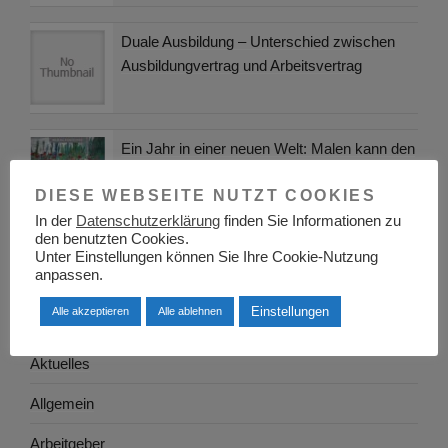
Duale Ausbildung – Unterschied zwischen
Ausbildungvertrag und Arbeitsvertrag
Ein Jahr in einer neuen Welt: Malen kann den
Krebs besiegen
DIESE WEBSEITE NUTZT COOKIES
In der
Datenschutzerklärung
finden Sie Informationen zu
den benutzten Cookies.
Unter Einstellungen können Sie Ihre Cookie-Nutzung
KATEGORIEN
anpassen.
Einstellungen
Alle akzeptieren
Alle ablehnen
Adressen
Aktuelles
Allgemein
Arbeitgeber