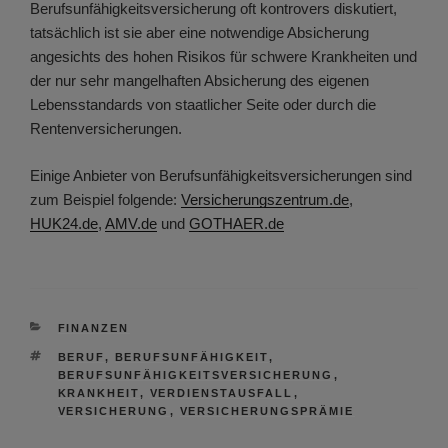
Berufsunfähigkeitsversicherung oft kontrovers diskutiert,
tatsächlich ist sie aber eine notwendige Absicherung
angesichts des hohen Risikos für schwere Krankheiten und
der nur sehr mangelhaften Absicherung des eigenen
Lebensstandards von staatlicher Seite oder durch die
Rentenversicherungen.
Einige Anbieter von Berufsunfähigkeitsversicherungen sind
zum Beispiel folgende:
Versicherungszentrum.de
,
HUK24.de
,
AMV.de
und
GOTHAER.de
KATEGORIEN
FINANZEN
SCHLAGWÖRTER
BERUF
,
BERUFSUNFÄHIGKEIT
,
BERUFSUNFÄHIGKEITSVERSICHERUNG
,
KRANKHEIT
,
VERDIENSTAUSFALL
,
VERSICHERUNG
,
VERSICHERUNGSPRÄMIE