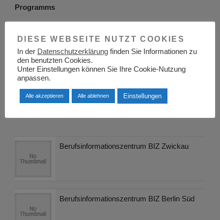
Programms
Nächster
WEITER
DIESE WEBSEITE NUTZT COOKIES
Beitrag
Rheinland International School
In der
Datenschutzerklärung
finden Sie Informationen zu
den benutzten Cookies.
Unter Einstellungen können Sie Ihre Cookie-Nutzung
anpassen.
Suchen
Einstellungen
Alle akzeptieren
Alle ablehnen
Suche
nach:
Berufsinformationszentrum BIZ Zwickau
Berufsinformationszentrum BIZ Berlin Süd