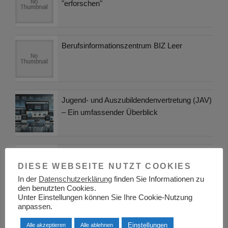
"erforschen"
Berufsinformationszentrum BIZ Leer
Jugend- und Auszubildendenvertretung (JAV)
– Ein umfassender Überblick
Strategien der Arbeitsplatzsuche – Ihre
DIESE WEBSEITE NUTZT COOKIES
persönlichen Fähigkeiten
In der
Datenschutzerklärung
finden Sie Informationen zu
den benutzten Cookies.
Unter Einstellungen können Sie Ihre Cookie-Nutzung
anpassen.
Berufsinformationszentrum BIZ Celle
Einstellungen
Alle akzeptieren
Alle ablehnen