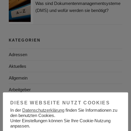
Was sind Dokumentenmanagementsysteme
(DMS) und wofür werden sie benötigt?
KATEGORIEN
Adressen
Aktuelles
Allgemein
Arbeitgeber
Arbeitsplatzsuche
DIESE WEBSEITE NUTZT COOKIES
In der
Datenschutzerklärung
finden Sie Informationen zu
Arbeitsrecht
den benutzten Cookies.
Unter Einstellungen können Sie Ihre Cookie-Nutzung
Arbeitswelt
anpassen.