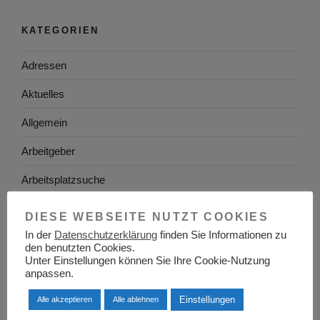
KATEGORIEN
Adressen
Aktuelles
Allgemein
Arbeitgeber
Arbeitsplatzsuche
Arbeitsrecht
DIESE WEBSEITE NUTZT COOKIES
In der
Datenschutzerklärung
finden Sie Informationen zu
Arbeitswelt
den benutzten Cookies.
Unter Einstellungen können Sie Ihre Cookie-Nutzung
Arbeitszeugnis
anpassen.
Ausbildung
Einstellungen
Alle akzeptieren
Alle ablehnen