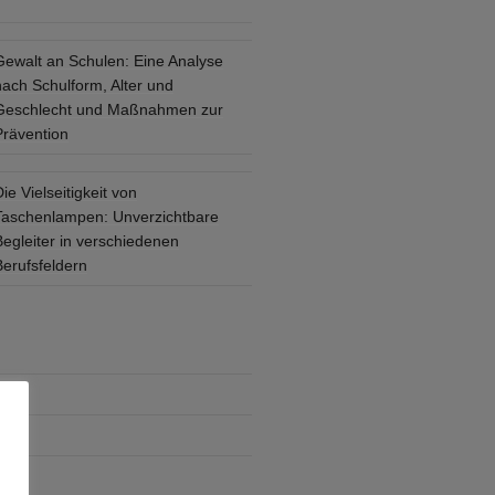
Gewalt an Schulen: Eine Analyse
nach Schulform, Alter und
Geschlecht und Maßnahmen zur
Prävention
ie Vielseitigkeit von
Taschenlampen: Unverzichtbare
Begleiter in verschiedenen
Berufsfeldern