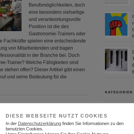
Berufsmöglichkeiten, doch
eine besonders vielseitige
und verantwortungsvolle
Position ist die des
Gastronomie-Trainers oder
se Fachkräfte spielen eine entscheidende
dung von Mitarbeitenden und tragen
D
fessionalität in der Branche bei. Doch
ie-Trainer? Welche Fähigkeiten sind
 stehen offen? Dieser Artikel gibt einen
ruf und seine Bedeutung für die
KATEGORIEN
Adressen
DIESE WEBSEITE NUTZT COOKIES
 des Gastronomie-
Aktuelles
In der
Datenschutzerklärung
finden Sie Informationen zu den
Allgemein
benutzten Cookies.