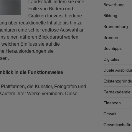
Landschaft, indem sie eine
Bewerbung
Fülle von Bildern und
Grafiken für verschiedene
Bildung
ng über redaktionelle Inhalte bis hin zu
Brandenburg
genturen eine schier endlose Auswahl an
uns einen näheren Blick darauf werfen,
Bremen
 welchen Einfluss sie auf die
Buchtipps
he Herausforderungen sie
sen.
Digitales
Duale Ausbildu
inblick in die Funktionsweise
Existenzgründ
Plattformen, die Künstler, Fotografen und
Fernakademie K
 Käufern ihrer Werke verbinden. Diese
n …
Finanzen
Gewalt
Gewerkschafte