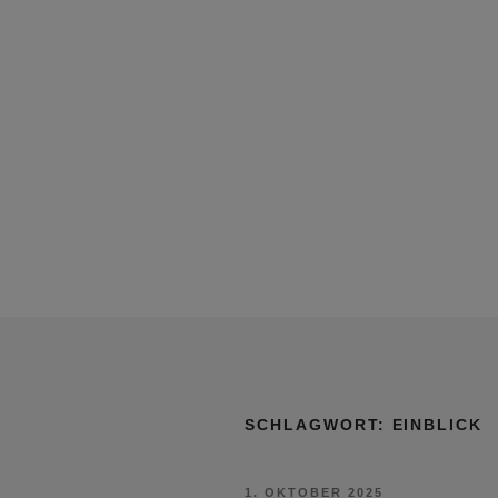
SCHLAGWORT:
EINBLICK
VERÖFFENTLICHT
1. OKTOBER 2025