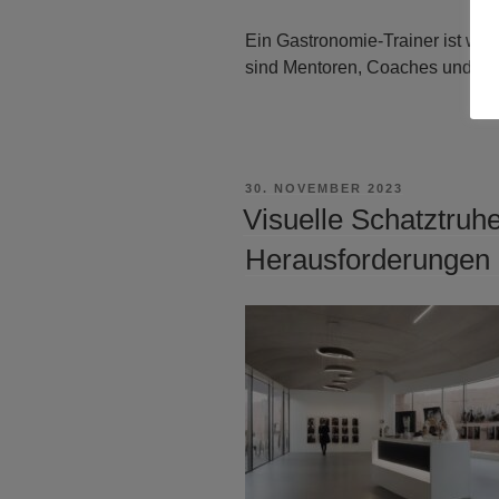
Ein Gastronomie-Trainer ist weit
sind Mentoren, Coaches und Wis
VERÖFFENTLICHT
30. NOVEMBER 2023
AM
Visuelle Schatztruh
Herausforderungen 