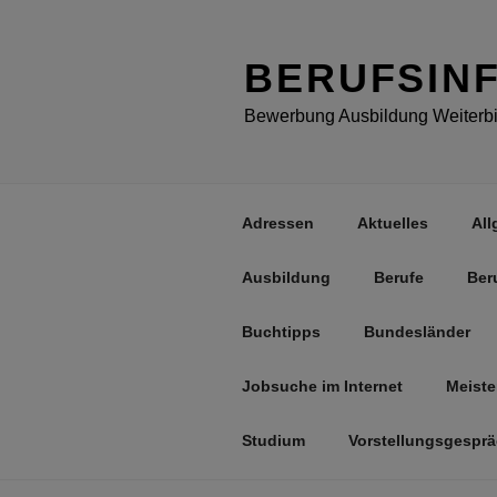
Zum
Inhalt
springen
BERUFSIN
Bewerbung Ausbildung Weiterbil
Adressen
Aktuelles
All
Ausbildung
Berufe
Ber
Buchtipps
Bundesländer
Jobsuche im Internet
Meiste
Studium
Vorstellungsgespr