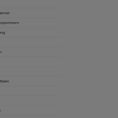
ternet
Vorpommern
ung
r
falen
z