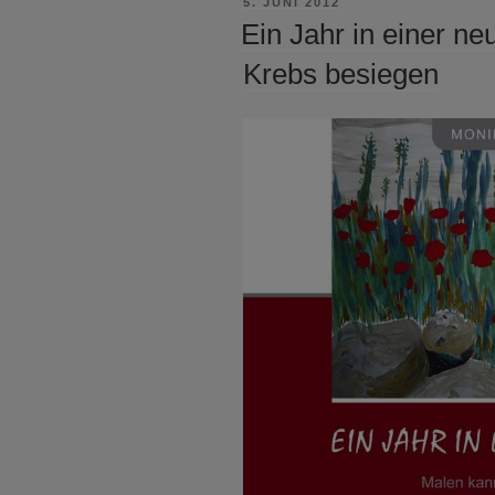
VERÖFFENTLICHT
5. JUNI 2012
AM
Ein Jahr in einer n
Krebs besiegen