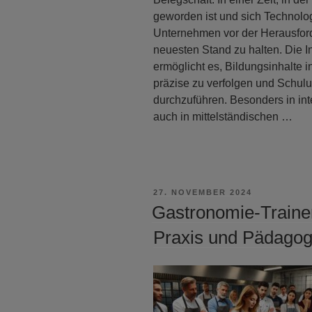
geworden ist und sich Technolog
Unternehmen vor der Herausford
neuesten Stand zu halten. Die In
ermöglicht es, Bildungsinhalte i
präzise zu verfolgen und Schul
durchzuführen. Besonders in in
auch in mittelständischen …
VERÖFFENTLICHT
27. NOVEMBER 2024
AM
Gastronomie-Trainer
Praxis und Pädagog