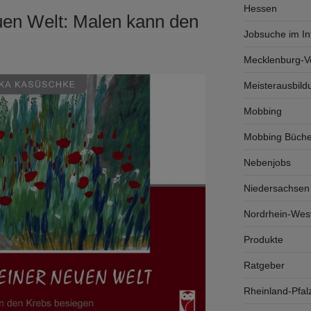
Hessen
euen Welt: Malen kann den
Jobsuche im In
Mecklenburg-
Meisterausbild
Mobbing
Mobbing Büche
Nebenjobs
Niedersachsen
Nordrhein-West
Produkte
Ratgeber
Rheinland-Pfal