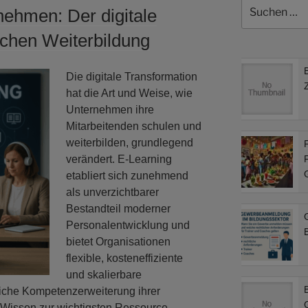
Suchen
nehmen: Der digitale
nach:
ichen Weiterbildung
Die digitale Transformation
hat die Art und Weise, wie
Unternehmen ihre
Mitarbeitenden schulen und
weiterbilden, grundlegend
F
verändert. E-Learning
F
etabliert sich zunehmend
als unverzichtbarer
Bestandteil moderner
Personalentwicklung und
B
bietet Organisationen
flexible, kosteneffiziente
und skalierbare
liche Kompetenzerweiterung ihrer
er Wissen zur wichtigsten Ressource