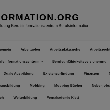
FORMATION.ORG
dung Berufsinformationszentrum Berufsinformation
gemein
Arbeitgeber
Arbeitsplatzsuche
Arbeitsrech
ufsinformationszentrum
Berufsunfähigkeitsversicherung
Duale Ausbildung
Existenzgründung
Finanzen
rausbildung
Mobbing
Mobbing Bücher
Nebenjobs
äch
Weiterbildung
Fernakademie Klett