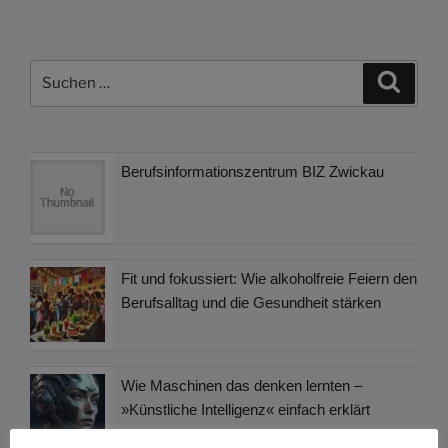
Suchen
Suche
nach:
Berufsinformationszentrum BIZ Zwickau
Fit und fokussiert: Wie alkoholfreie Feiern den
Berufsalltag und die Gesundheit stärken
Wie Maschinen das denken lernten –
»Künstliche Intelligenz« einfach erklärt