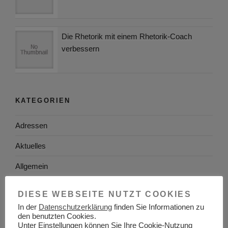
Die Rhetorik mit einem Rhetorik-Coach
verbessern
KATEGORIEN
Adressen
Aktuelles
Allgemein
Arbeitgeber
DIESE WEBSEITE NUTZT COOKIES
Arbeitsplatzsuche
In der
Datenschutzerklärung
finden Sie Informationen zu
den benutzten Cookies.
Unter Einstellungen können Sie Ihre Cookie-Nutzung
Arbeitsrecht