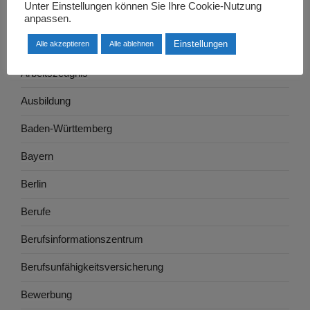
Unter Einstellungen können Sie Ihre Cookie-Nutzung
Arbeitsrecht
anpassen.
Einstellungen
Alle akzeptieren
Alle ablehnen
Arbeitswelt
Arbeitszeugnis
Ausbildung
Baden-Württemberg
Bayern
Berlin
Berufe
Berufsinformationszentrum
Berufsunfähigkeitsversicherung
Bewerbung