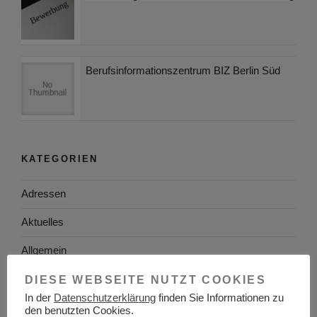
Berufsinformationszentrum BIZ Berlin Süd
KATEGORIEN
Adressen
Aktuelles
Allgemein
Arbeitgeber
DIESE WEBSEITE NUTZT COOKIES
In der
Datenschutzerklärung
finden Sie Informationen zu
Arbeitsplatzsuche
den benutzten Cookies.