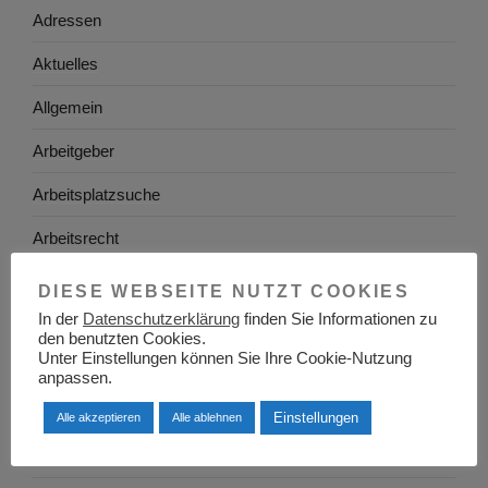
Adressen
Aktuelles
Allgemein
Arbeitgeber
Arbeitsplatzsuche
Arbeitsrecht
Arbeitswelt
DIESE WEBSEITE NUTZT COOKIES
In der
Datenschutzerklärung
finden Sie Informationen zu
Arbeitszeugnis
den benutzten Cookies.
Unter Einstellungen können Sie Ihre Cookie-Nutzung
Ausbildung
anpassen.
Baden-Württemberg
Einstellungen
Alle akzeptieren
Alle ablehnen
Bayern