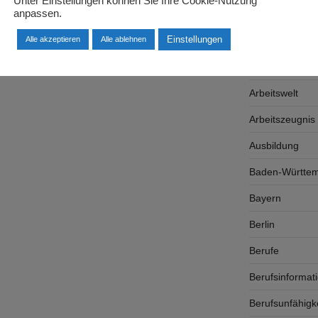
Unter Einstellungen können Sie Ihre Cookie-Nutzung
anpassen.
Arbeitgeber
Einstellungen
Arbeitsplatzsu
Alle akzeptieren
Alle ablehnen
Arbeitsrecht
Arbeitswelt
Arbeitszeugnis
Ausbildung
Baden-Württe
Bayern
Berlin
Berufe
Berufsinformat
Berufsunfähigk