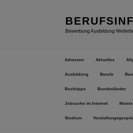
Zum
Inhalt
springen
BERUFSIN
Bewerbung Ausbildung Weiterbil
Adressen
Aktuelles
All
Ausbildung
Berufe
Ber
Buchtipps
Bundesländer
Jobsuche im Internet
Meiste
Studium
Vorstellungsgespr