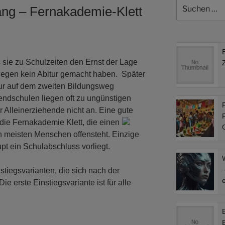
Suchen
ang – Fernakademie-Klett
nach:
sie zu Schulzeiten den Ernst der Lage
wegen kein Abitur gemacht haben. Später
tur auf dem zweiten Bildungsweg
ndschulen liegen oft zu ungünstigen
F
r Alleinerziehende nicht an. Eine gute
F
 die Fernakademie Klett, die einen
n meisten Menschen offensteht. Einzige
pt ein Schulabschluss vorliegt.
–
nstiegsvarianten, die sich nach der
e
ie erste Einstiegsvariante ist für alle