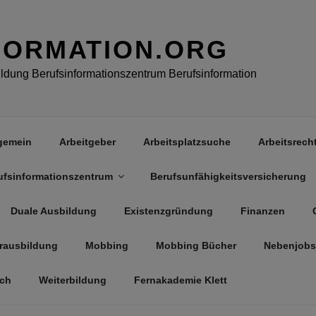
FORMATION.ORG
dung Berufsinformationszentrum Berufsinformation
gemein
Arbeitgeber
Arbeitsplatzsuche
Arbeitsrech
ufsinformationszentrum
Berufsunfähigkeitsversicherung
Duale Ausbildung
Existenzgründung
Finanzen
rausbildung
Mobbing
Mobbing Bücher
Nebenjobs
äch
Weiterbildung
Fernakademie Klett