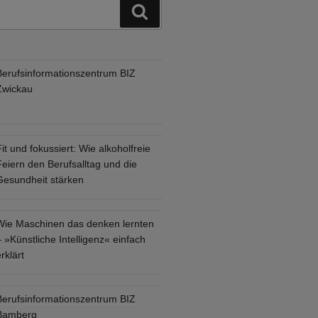
Suchen
Berufsinformationszentrum BIZ
Zwickau
it und fokussiert: Wie alkoholfreie
eiern den Berufsalltag und die
Gesundheit stärken
Wie Maschinen das denken lernten
 »Künstliche Intelligenz« einfach
rklärt
Berufsinformationszentrum BIZ
Bamberg