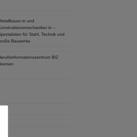
Metallbauer:in und
Konstruktionsmechaniker:in –
pezialisten für Stahl, Technik und
große Bauwerke
Berufsinformationszentrum BIZ
Bremen