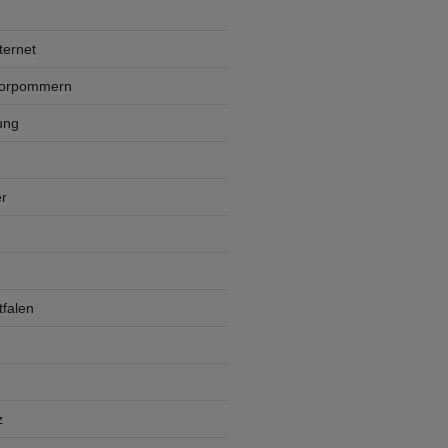
ternet
Vorpommern
ung
r
falen
z