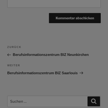
Beitragsnavigation
Vorheriger
ZURÜCK
Beitrag
Berufsinformationszentrum BIZ Neunkirchen
Nächster
WEITER
Beitrag
Berufsinformationszentrum BIZ Saarlouis
Suchen
Suche
nach: