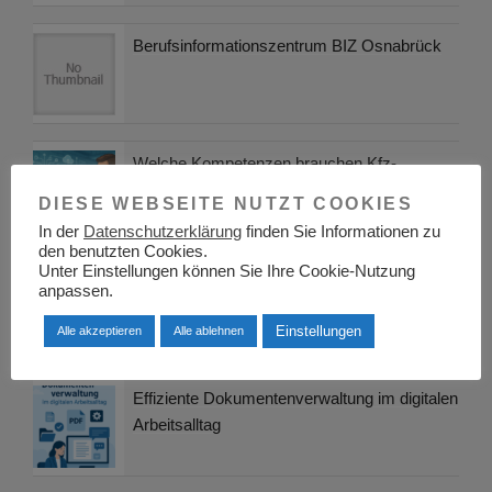
Berufsinformationszentrum BIZ Osnabrück
Welche Kompetenzen brauchen Kfz-
Fachkräfte in den nächsten 10 Jahren?
DIESE WEBSEITE NUTZT COOKIES
In der
Datenschutzerklärung
finden Sie Informationen zu
den benutzten Cookies.
Unter Einstellungen können Sie Ihre Cookie-Nutzung
Karrierechancen in der
anpassen.
Leiterplattenproduktion: ein Überblick über
Einstellungen
Arbeitsmöglichkeiten und Berufsfelder
Alle akzeptieren
Alle ablehnen
Effiziente Dokumentenverwaltung im digitalen
Arbeitsalltag