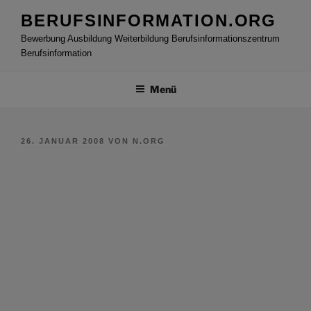
Zum
BERUFSINFORMATION.ORG
Inhalt
Bewerbung Ausbildung Weiterbildung Berufsinformationszentrum
springen
Berufsinformation
Menü
VERÖFFENTLICHT
26. JANUAR 2008
VON
N.ORG
AM