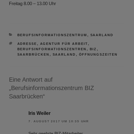
Freitag 8.00 – 13.00 Uhr
KATEGORIEN
BERUFSINFORMATIONSZENTRUM
,
SAARLAND
SCHLAGWÖRTER
ADRESSE
,
AGENTUR FÜR ARBEIT
,
BERUFSINFORMATIONSZENTREN
,
BIZ
,
SAARBRÜCKEN
,
SAARLAND
,
ÖFFNUNGSZEITEN
Eine Antwort auf
„Berufsinformationszentrum BIZ
Saarbrücken“
Iris Weiler
7. AUGUST 2017 UM 10:35 UHR
Sehr geehrte BIZ-Mitarbeiter,