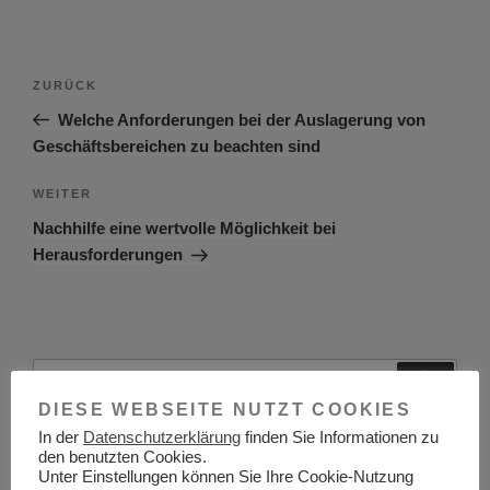
Beitragsnavigation
Vorheriger
ZURÜCK
Beitrag
Welche Anforderungen bei der Auslagerung von
Geschäftsbereichen zu beachten sind
Nächster
WEITER
Beitrag
Nachhilfe eine wertvolle Möglichkeit bei
Herausforderungen
Suchen
Suche
nach:
DIESE WEBSEITE NUTZT COOKIES
In der
Datenschutzerklärung
finden Sie Informationen zu
den benutzten Cookies.
Unter Einstellungen können Sie Ihre Cookie-Nutzung
Astrologische Psychologie – Fernakademie