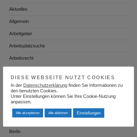
Aktuelles
Allgemein
Arbeitgeber
Arbeitsplatzsuche
Arbeitsrecht
Arbeitswelt
DIESE WEBSEITE NUTZT COOKIES
Arbeitszeugnis
In der
Datenschutzerklärung
finden Sie Informationen zu
den benutzten Cookies.
Ausbildung
Unter Einstellungen können Sie Ihre Cookie-Nutzung
anpassen.
Baden-Württemberg
Einstellungen
Alle akzeptieren
Alle ablehnen
Bayern
Berlin