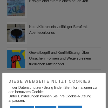
Erfolgreicher Start in einen neuen Job
Koch/Köchin: ein vielfältiger Beruf mit
Abenteuerbonus
Gewaltbegriff und Konfliktlösung: Über
Ursachen, Formen und Wege zu einem
friedlichen Miteinander
Duale Ausbildung – Unterschied zwischen
DIESE WEBSEITE NUTZT COOKIES
Ausbildungvertrag und Arbeitsvertrag
In der
Datenschutzerklärung
finden Sie Informationen zu
den benutzten Cookies.
Unter Einstellungen können Sie Ihre Cookie-Nutzung
anpassen.
Berufsinformationszentrum BIZ Erfurt