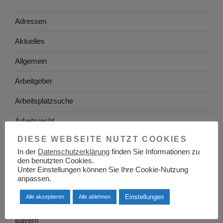
Adressen
Aktuelles
Allgemein
Arbeitgeber
Arbeitsplatzsuche
Arbeitsrecht
DIESE WEBSEITE NUTZT COOKIES
Arbeitswelt
In der
Datenschutzerklärung
finden Sie Informationen zu
Arbeitszeugnis
den benutzten Cookies.
Unter Einstellungen können Sie Ihre Cookie-Nutzung
anpassen.
Ausbildung
Einstellungen
Alle akzeptieren
Alle ablehnen
Baden-Württemberg
Bayern