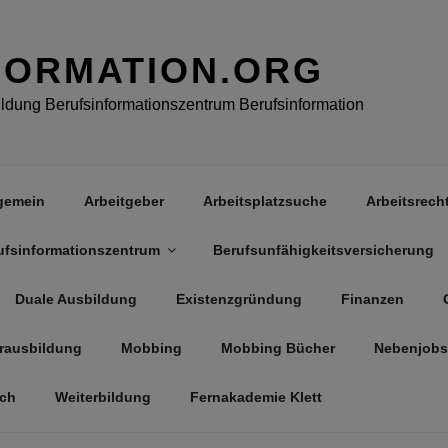
FORMATION.ORG
dung Berufsinformationszentrum Berufsinformation
gemein
Arbeitgeber
Arbeitsplatzsuche
Arbeitsrech
ufsinformationszentrum
Berufsunfähigkeitsversicherung
Duale Ausbildung
Existenzgründung
Finanzen
rausbildung
Mobbing
Mobbing Bücher
Nebenjobs
äch
Weiterbildung
Fernakademie Klett