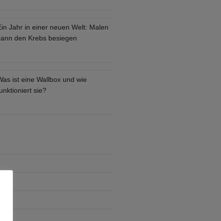
Ein Jahr in einer neuen Welt: Malen
kann den Krebs besiegen
Was ist eine Wallbox und wie
unktioniert sie?