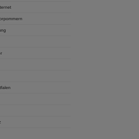
ternet
Vorpommern
ung
r
falen
z