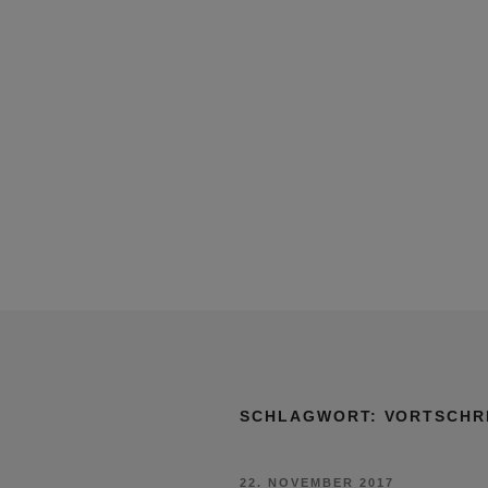
SCHLAGWORT:
VORTSCHR
VERÖFFENTLICHT
22. NOVEMBER 2017