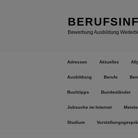
Zum
Inhalt
springen
BERUFSIN
Bewerbung Ausbildung Weiterbil
Adressen
Aktuelles
All
Ausbildung
Berufe
Ber
Buchtipps
Bundesländer
Jobsuche im Internet
Meiste
Studium
Vorstellungsgespr