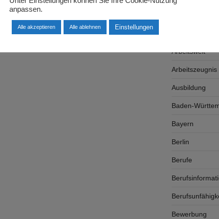
Unter Einstellungen können Sie Ihre Cookie-Nutzung
anpassen.
Arbeitsplatzsu
Einstellungen
Alle akzeptieren
Alle ablehnen
Arbeitsrecht
Arbeitswelt
Arbeitszeugnis
Ausbildung
Baden-Württe
Bayern
Berlin
Berufe
Berufsinformat
Berufsunfähigk
Bewerbung