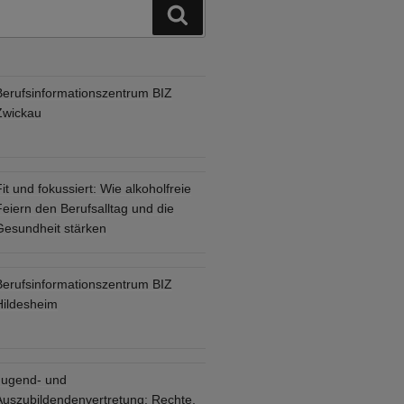
Suchen
Berufsinformationszentrum BIZ
Zwickau
it und fokussiert: Wie alkoholfreie
eiern den Berufsalltag und die
Gesundheit stärken
Berufsinformationszentrum BIZ
Hildesheim
Jugend- und
Auszubildendenvertretung: Rechte,