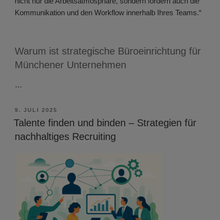
nicht nur die Arbeitsatmosphäre, sondern fördern auch die
Kommunikation und den Workflow innerhalb Ihres Teams.“
Warum ist strategische Büroeinrichtung für
Münchener Unternehmen
…
VERÖFFENTLICHT
9. JULI 2025
AM
Talente finden und binden – Strategien für
nachhaltiges Recruiting