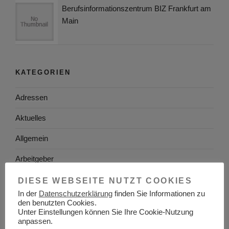
Berufsinformationszentrum BIZ Frankfurt am
Main
KATEGORIEN
Adressen
Aktuelles
Allgemein
Arbeitgeber
Arbeitsplatzsuche
DIESE WEBSEITE NUTZT COOKIES
In der
Datenschutzerklärung
finden Sie Informationen zu
Arbeitsrecht
den benutzten Cookies.
Unter Einstellungen können Sie Ihre Cookie-Nutzung
Arbeitswelt
anpassen.