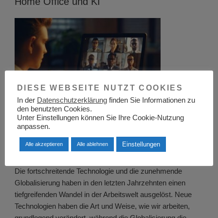
Home Office und KI
DIESE WEBSEITE NUTZT COOKIES
In der
Datenschutzerklärung
finden Sie Informationen zu
den benutzten Cookies.
Unter Einstellungen können Sie Ihre Cookie-Nutzung
Die Evolution
anpassen.
des Büroservice: von traditionellen Dienstleistungen zu
Einstellungen
Alle akzeptieren
Alle ablehnen
virtuellen Lösungen und Remote-Arbeitsumgebungen
Die fortschreitende Technologie und die zunehmende
Globalisierung haben in den letzten Jahrzehnten einen
tiefgreifenden Wandel in der Arbeitswelt ausgelöst. Neue
Technologien haben die Art und Weise, wie wir arbeiten,
grundlegend verändert, während die Globalisierung die