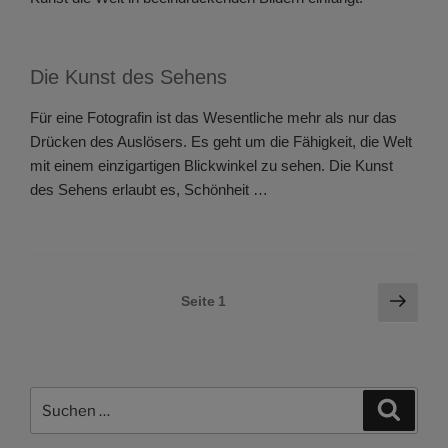
Die Kunst des Sehens
Für eine Fotografin ist das Wesentliche mehr als nur das
Drücken des Auslösers. Es geht um die Fähigkeit, die Welt
mit einem einzigartigen Blickwinkel zu sehen. Die Kunst
des Sehens erlaubt es, Schönheit …
Seitennummerierung
Näch
Seite
1
Seite
der
Beiträge
Suchen
Suche
nach: