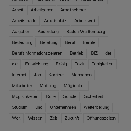
Arbeit
Arbeitgeber
Arbeitnehmer
Arbeitsmarkt
Arbeitsplatz
Arbeitswelt
Aufgaben
Ausbildung
Baden-Württemberg
Bedeutung
Beratung
Beruf
Berufe
Berufsinformationszentren
Betrieb
BIZ
der
die
Entwicklung
Erfolg
Fazit
Fähigkeiten
Internet
Job
Karriere
Menschen
Mitarbeiter
Mobbing
Möglichkeit
Möglichkeiten
Rolle
Schule
Sicherheit
Studium
und
Unternehmen
Weiterbildung
Welt
Wissen
Zeit
Zukunft
Öffnungszeiten