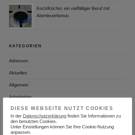
Koch/Köchin: ein vielfältiger Beruf mit
Abenteuerbonus
KATEGORIEN
Adressen
Aktuelles
Allgemein
Arbeitgeber
DIESE WEBSEITE NUTZT COOKIES
Arbeitsplatzsuche
In der
Datenschutzerklärung
finden Sie Informationen zu
Arbeitsrecht
den benutzten Cookies.
Unter Einstellungen können Sie Ihre Cookie-Nutzung
anpassen.
Arbeitswelt