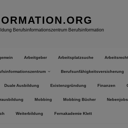
FORMATION.ORG
dung Berufsinformationszentrum Berufsinformation
gemein
Arbeitgeber
Arbeitsplatzsuche
Arbeitsrech
ufsinformationszentrum
Berufsunfähigkeitsversicherung
Duale Ausbildung
Existenzgründung
Finanzen
rausbildung
Mobbing
Mobbing Bücher
Nebenjobs
äch
Weiterbildung
Fernakademie Klett