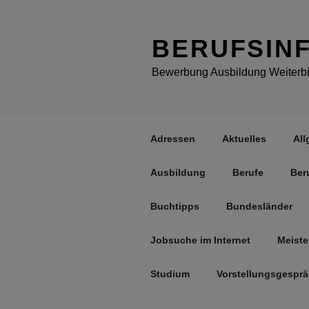
Zum
Inhalt
springen
BERUFSIN
Bewerbung Ausbildung Weiterbil
Adressen
Aktuelles
All
Ausbildung
Berufe
Ber
Buchtipps
Bundesländer
Jobsuche im Internet
Meiste
Studium
Vorstellungsgespr