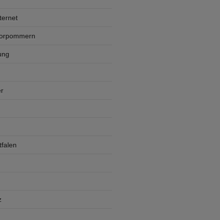
ternet
Vorpommern
ung
r
falen
z