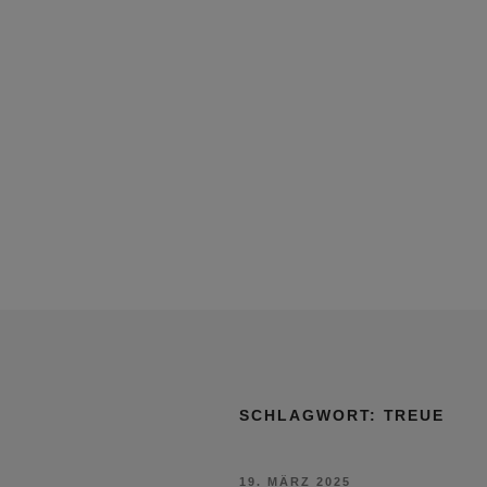
SCHLAGWORT:
TREUE
VERÖFFENTLICHT
19. MÄRZ 2025