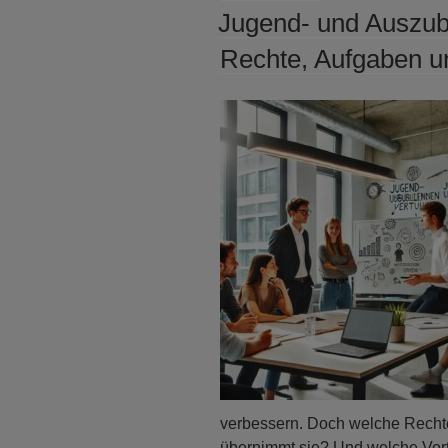
AM
Jugend- und Auszub
Rechte, Aufgaben un
verbessern. Doch welche Recht
übernimmt sie? Und welche Vorte