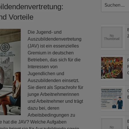
Suchen
ildendenvertretung:
nach:
d Vorteile
Die Jugend- und
Auszubildendenvertretung
(JAV) ist ein essenzielles
Gremium in deutschen
Betrieben, das sich für die
F
Interessen von
F
Jugendlichen und
Auszubildenden einsetzt.
Sie dient als Sprachrohr für
junge Arbeitnehmerinnen
B
und Arbeitnehmer und trägt
dazu bei, deren
Arbeitsbedingungen zu
e hat die JAV? Welche Aufgaben
ile bringt sie für Auszubildende sowie