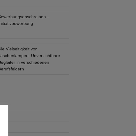
Bewerbungsanschreiben –
nitiativbewerbung
ie Vielseitigkeit von
Taschenlampen: Unverzichtbare
Begleiter in verschiedenen
Berufsfeldern