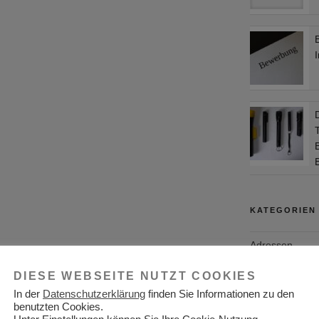
I
D
KATEGORIEN
Adressen
Aktuelles
DIESE WEBSEITE NUTZT COOKIES
In der
Datenschutzerklärung
finden Sie Informationen zu den
Allgemein
benutzten Cookies.