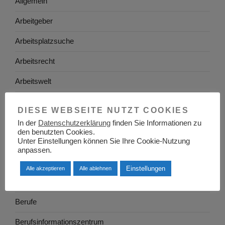
Allgemein
Arbeitgeber
Arbeitsplatzsuche
Arbeitsrecht
Arbeitswelt
Arbeitszeugnis
DIESE WEBSEITE NUTZT COOKIES
Ausbildung
In der
Datenschutzerklärung
finden Sie Informationen zu
den benutzten Cookies.
Unter Einstellungen können Sie Ihre Cookie-Nutzung
Baden-Württemberg
anpassen.
Bayern
Einstellungen
Alle akzeptieren
Alle ablehnen
Berlin
Berufe
Berufsinformationszentrum