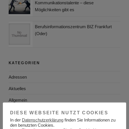
Kommunikationstalente – diese
Möglichkeiten gibt es
Berufsinformationszentrum BIZ Frankfurt
(Oder)
KATEGORIEN
Adressen
Aktuelles
Allgemein
Arbeitgeber
DIESE WEBSEITE NUTZT COOKIES
In der
Datenschutzerklärung
finden Sie Informationen zu
Arbeitsplatzsuche
den benutzten Cookies.