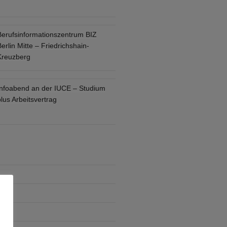
Berufsinformationszentrum BIZ
erlin Mitte – Friedrichshain-
Kreuzberg
Infoabend an der IUCE – Studium
lus Arbeitsvertrag