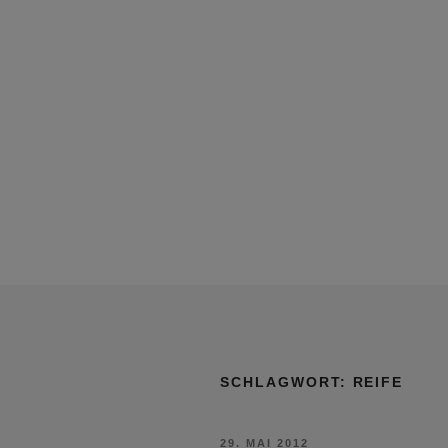
SCHLAGWORT:
REIFE
VERÖFFENTLICHT
29. MAI 2012