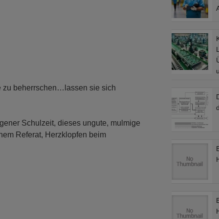
L
le zu beherrschen…lassen sie sich
d
igener Schulzeit, dieses ungute, mulmige
inem Referat, Herzklopfen beim