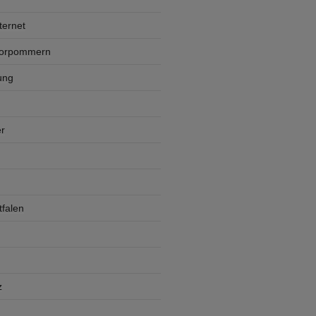
ternet
Vorpommern
ung
r
falen
z