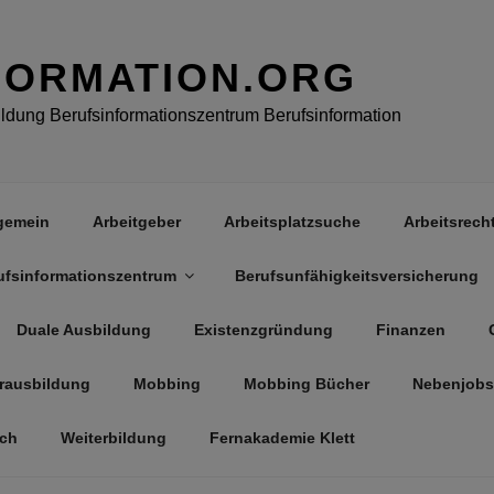
FORMATION.ORG
dung Berufsinformationszentrum Berufsinformation
gemein
Arbeitgeber
Arbeitsplatzsuche
Arbeitsrech
ufsinformationszentrum
Berufsunfähigkeitsversicherung
Duale Ausbildung
Existenzgründung
Finanzen
rausbildung
Mobbing
Mobbing Bücher
Nebenjobs
äch
Weiterbildung
Fernakademie Klett