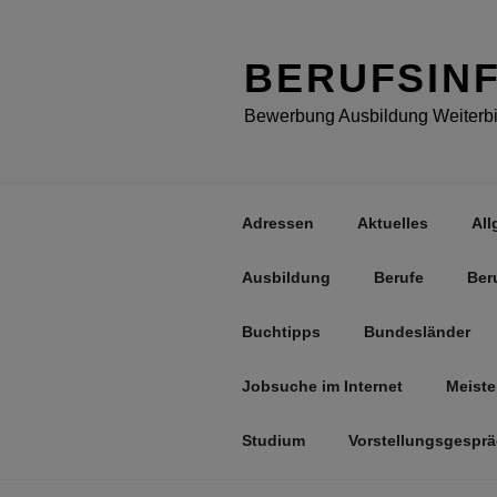
Zum
Inhalt
springen
BERUFSIN
Bewerbung Ausbildung Weiterbil
Adressen
Aktuelles
All
Ausbildung
Berufe
Ber
Buchtipps
Bundesländer
Jobsuche im Internet
Meiste
Studium
Vorstellungsgespr