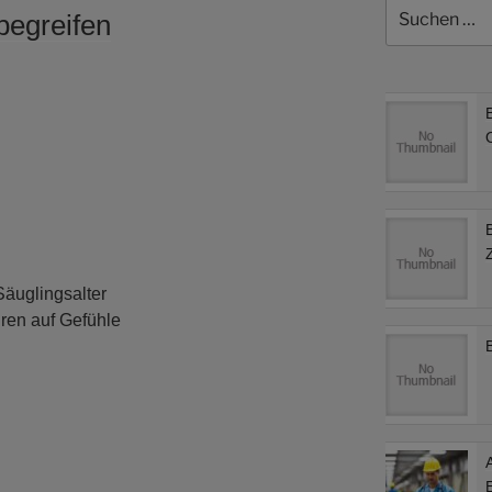
Suchen
begreifen
nach:
Säuglingsalter
uren auf Gefühle
A
E