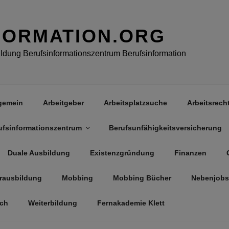
FORMATION.ORG
dung Berufsinformationszentrum Berufsinformation
gemein
Arbeitgeber
Arbeitsplatzsuche
Arbeitsrech
ufsinformationszentrum
Berufsunfähigkeitsversicherung
Duale Ausbildung
Existenzgründung
Finanzen
rausbildung
Mobbing
Mobbing Bücher
Nebenjobs
äch
Weiterbildung
Fernakademie Klett