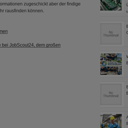
formationen zugeschickt aber der findige
hr rausfinden können.
hmen
e bei JobScout24, dem großen
A
E