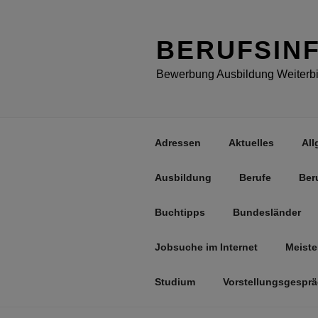
Zum
Inhalt
springen
BERUFSIN
Bewerbung Ausbildung Weiterbil
Adressen
Aktuelles
All
Ausbildung
Berufe
Ber
Buchtipps
Bundesländer
Jobsuche im Internet
Meiste
Studium
Vorstellungsgespr