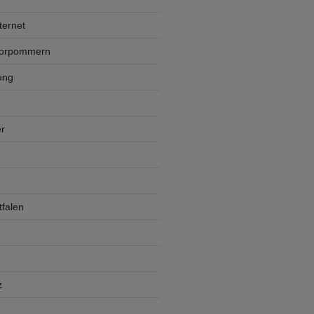
ternet
Vorpommern
ung
r
falen
z