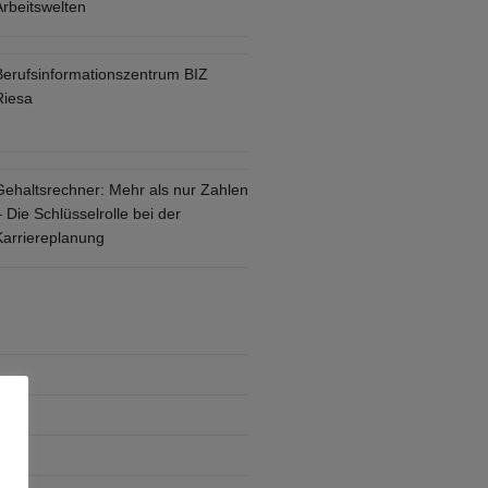
Arbeitswelten
Berufsinformationszentrum BIZ
Riesa
Gehaltsrechner: Mehr als nur Zahlen
 Die Schlüsselrolle bei der
Karriereplanung