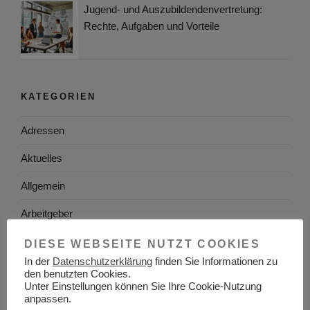
Jugend- und Auszubildendenvertretung:
Rechte, Aufgaben und Vorteile
KATEGORIEN
Adressen
Aktuelles
Allgemein
Arbeitgeber
Arbeitsplatzsuche
DIESE WEBSEITE NUTZT COOKIES
In der
Datenschutzerklärung
finden Sie Informationen zu
Arbeitsrecht
den benutzten Cookies.
Unter Einstellungen können Sie Ihre Cookie-Nutzung
Arbeitswelt
anpassen.