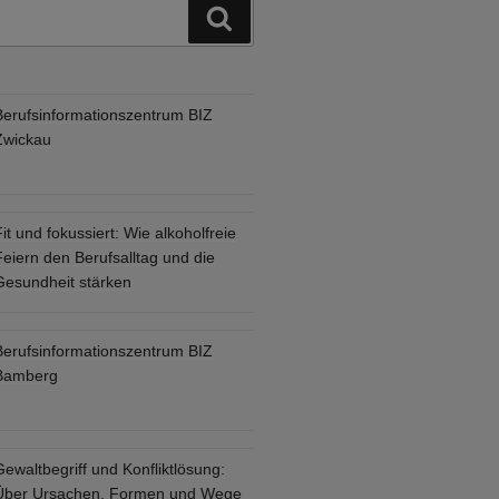
Suchen
Berufsinformationszentrum BIZ
Zwickau
it und fokussiert: Wie alkoholfreie
eiern den Berufsalltag und die
Gesundheit stärken
Berufsinformationszentrum BIZ
Bamberg
ewaltbegriff und Konfliktlösung:
Über Ursachen, Formen und Wege