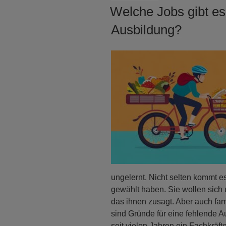
AM
Welche Jobs gibt es
Ausbildung?
ungelernt. Nicht selten kommt e
gewählt haben. Sie wollen sich 
das ihnen zusagt. Aber auch fam
sind Gründe für eine fehlende A
seit vielen Jahren ein Fachkräft