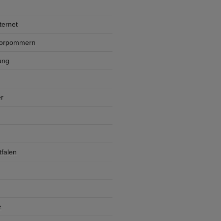
ternet
Vorpommern
ung
r
falen
z