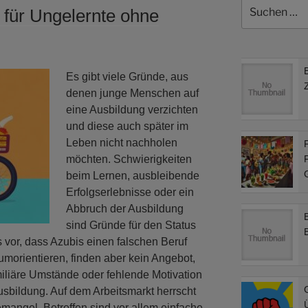
Suchen
 für Ungelernte ohne
nach:
Es gibt viele Gründe, aus
denen junge Menschen auf
eine Ausbildung verzichten
und diese auch später im
Leben nicht nachholen
F
möchten. Schwierigkeiten
F
beim Lernen, ausbleibende
Erfolgserlebnisse oder ein
Abbruch der Ausbildung
sind Gründe für den Status
s vor, dass Azubis einen falschen Beruf
umorientieren, finden aber kein Angebot,
iliäre Umstände oder fehlende Motivation
G
usbildung. Auf dem Arbeitsmarkt herrscht
emangel. Betroffen sind vor allem einfache