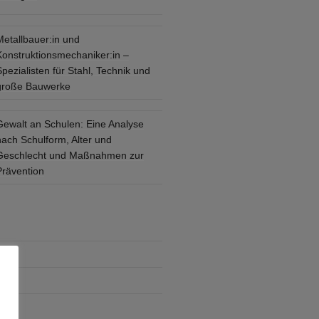
Metallbauer:in und
Konstruktionsmechaniker:in –
pezialisten für Stahl, Technik und
große Bauwerke
Gewalt an Schulen: Eine Analyse
nach Schulform, Alter und
Geschlecht und Maßnahmen zur
Prävention