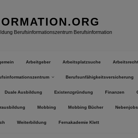
FORMATION.ORG
dung Berufsinformationszentrum Berufsinformation
gemein
Arbeitgeber
Arbeitsplatzsuche
Arbeitsrech
ufsinformationszentrum
Berufsunfähigkeitsversicherung
Duale Ausbildung
Existenzgründung
Finanzen
rausbildung
Mobbing
Mobbing Bücher
Nebenjobs
äch
Weiterbildung
Fernakademie Klett