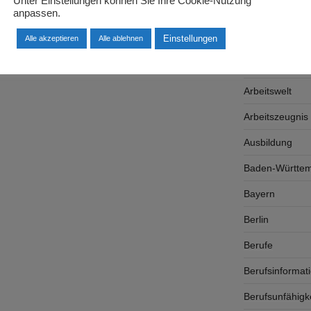
Unter Einstellungen können Sie Ihre Cookie-Nutzung
anpassen.
Arbeitgeber
Einstellungen
Arbeitsplatzsu
Alle akzeptieren
Alle ablehnen
Arbeitsrecht
Arbeitswelt
Arbeitszeugnis
Ausbildung
Baden-Württe
Bayern
Berlin
Berufe
Berufsinformat
Berufsunfähigk