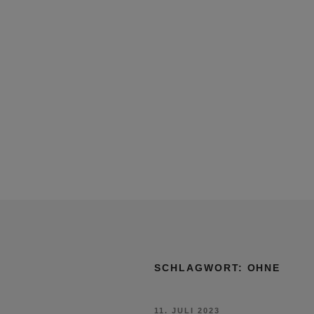
SCHLAGWORT:
OHNE
VERÖFFENTLICHT
11. JULI 2023