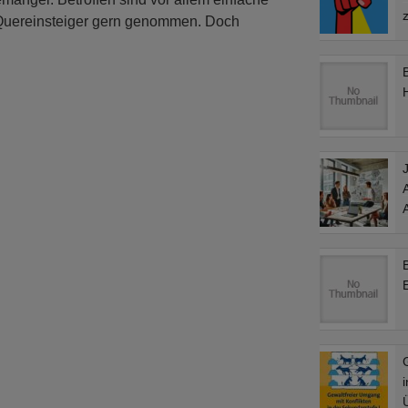
z
 Quereinsteiger gern genommen. Doch
E
i