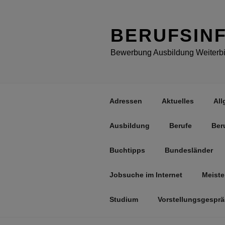
Zum
Inhalt
springen
BERUFSIN
Bewerbung Ausbildung Weiterbil
Adressen
Aktuelles
All
Ausbildung
Berufe
Ber
Buchtipps
Bundesländer
Jobsuche im Internet
Meiste
Studium
Vorstellungsgespr