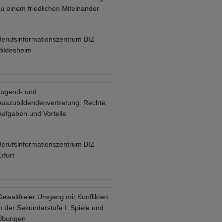
u einem friedlichen Miteinander
Berufsinformationszentrum BIZ
Hildesheim
Jugend- und
Auszubildendenvertretung: Rechte,
Aufgaben und Vorteile
Berufsinformationszentrum BIZ
rfurt
Gewaltfreier Umgang mit Konflikten
n der Sekundarstufe I. Spiele und
Übungen