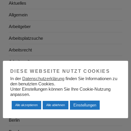
Aktuelles
Allgemein
Arbeitgeber
Arbeitsplatzsuche
Arbeitsrecht
Arbeitswelt
DIESE WEBSEITE NUTZT COOKIES
Arbeitszeugnis
In der
Datenschutzerklärung
finden Sie Informationen zu
den benutzten Cookies.
Ausbildung
Unter Einstellungen können Sie Ihre Cookie-Nutzung
anpassen.
Baden-Württemberg
Einstellungen
Alle akzeptieren
Alle ablehnen
Bayern
Berlin