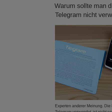
AM
Warum sollte man d
Telegram nicht ver
Experten anderer Meinung. Die
Telegram verwendet, ist nicht s