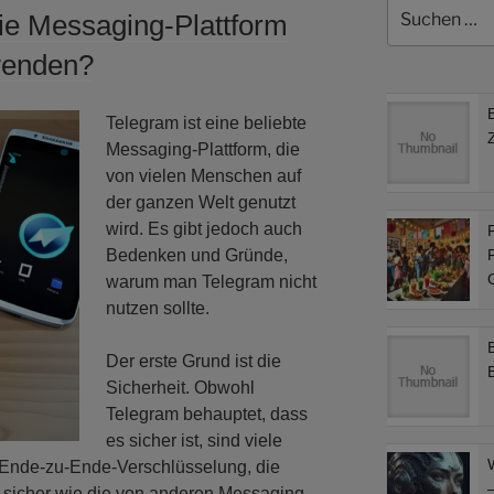
Suchen
ie Messaging-Plattform
nach:
wenden?
Telegram ist eine beliebte
Messaging-Plattform, die
von vielen Menschen auf
der ganzen Welt genutzt
wird. Es gibt jedoch auch
F
Bedenken und Gründe,
F
warum man Telegram nicht
nutzen sollte.
Der erste Grund ist die
Sicherheit. Obwohl
Telegram behauptet, dass
es sicher ist, sind viele
 Ende-zu-Ende-Verschlüsselung, die
–
o sicher wie die von anderen Messaging-