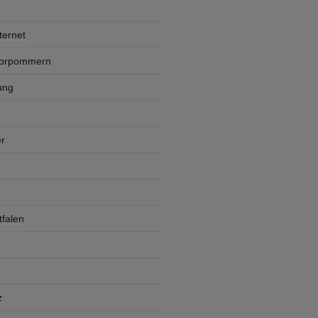
ternet
Vorpommern
ung
r
falen
z