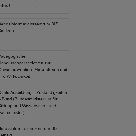
rklärt
Berufsinformationszentrum BIZ
Bautzen
Pädagogische
Handlungsperspektiven zur
Gewaltprävention: Maßnahmen und
ihre Wirksamkeit
Duale Ausbildung – Zuständigkeiten
– Bund (Bundesministerium für
Bildung und Wissenschaft und
Fachminister)
Berufsinformationszentrum BIZ
eipzig