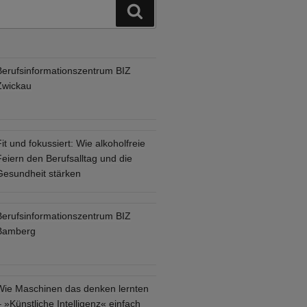
Suchen
Berufsinformationszentrum BIZ
Zwickau
it und fokussiert: Wie alkoholfreie
eiern den Berufsalltag und die
Gesundheit stärken
Berufsinformationszentrum BIZ
Bamberg
Wie Maschinen das denken lernten
 »Künstliche Intelligenz« einfach