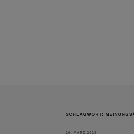
SCHLAGWORT:
MEINUNGS
VERÖFFENTLICHT
20. MÄRZ 2023