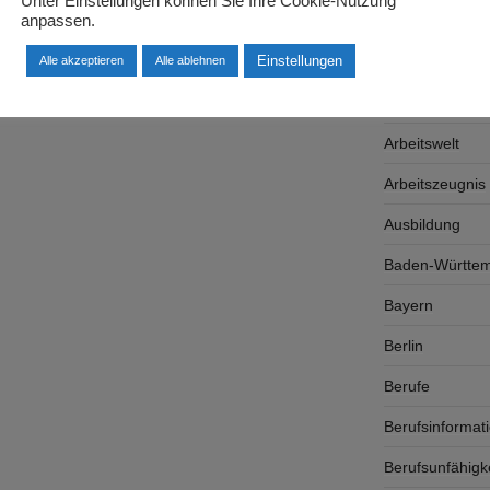
Unter Einstellungen können Sie Ihre Cookie-Nutzung
anpassen.
Arbeitgeber
Einstellungen
Arbeitsplatzsu
Alle akzeptieren
Alle ablehnen
Arbeitsrecht
Arbeitswelt
Arbeitszeugnis
Ausbildung
Baden-Württe
Bayern
Berlin
Berufe
Berufsinformat
Berufsunfähigk