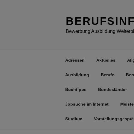
Zum
Inhalt
springen
BERUFSIN
Bewerbung Ausbildung Weiterbil
Adressen
Aktuelles
All
Ausbildung
Berufe
Ber
Buchtipps
Bundesländer
Jobsuche im Internet
Meiste
Studium
Vorstellungsgespr