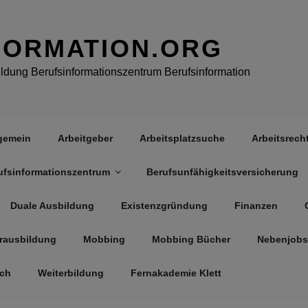
FORMATION.ORG
dung Berufsinformationszentrum Berufsinformation
gemein
Arbeitgeber
Arbeitsplatzsuche
Arbeitsrech
ufsinformationszentrum
Berufsunfähigkeitsversicherung
Duale Ausbildung
Existenzgründung
Finanzen
rausbildung
Mobbing
Mobbing Bücher
Nebenjobs
äch
Weiterbildung
Fernakademie Klett