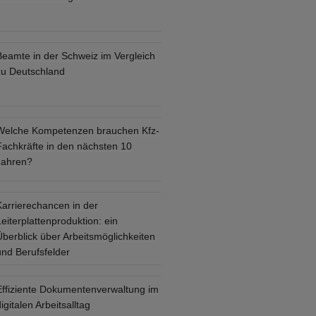
Beamte in der Schweiz im Vergleich
zu Deutschland
Welche Kompetenzen brauchen Kfz-
Fachkräfte in den nächsten 10
Jahren?
Karrierechancen in der
eiterplattenproduktion: ein
Überblick über Arbeitsmöglichkeiten
und Berufsfelder
Effiziente Dokumentenverwaltung im
igitalen Arbeitsalltag