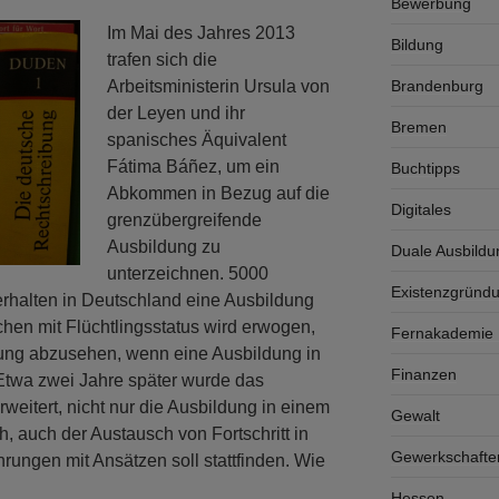
Bewerbung
Im Mai des Jahres 2013
Bildung
trafen sich die
Arbeitsministerin Ursula von
Brandenburg
der Leyen und ihr
Bremen
spanisches Äquivalent
Fátima Báñez, um ein
Buchtipps
Abkommen in Bezug auf die
Digitales
grenzübergreifende
Ausbildung zu
Duale Ausbildu
unterzeichnen. 5000
Existenzgründ
 erhalten in Deutschland eine Ausbildung
hen mit Flüchtlingsstatus wird erwogen,
Fernakademie K
ung abzusehen, wenn eine Ausbildung in
Finanzen
twa zwei Jahre später wurde das
eitert, nicht nur die Ausbildung in einem
Gewalt
, auch der Austausch von Fortschritt in
Gewerkschafte
rungen mit Ansätzen soll stattfinden. Wie
Hessen