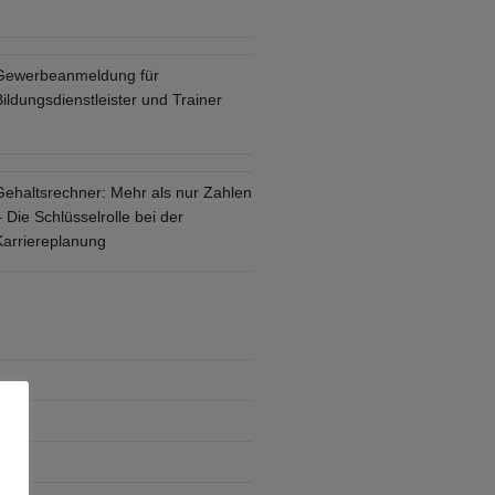
Gewerbeanmeldung für
ildungsdienstleister und Trainer
Gehaltsrechner: Mehr als nur Zahlen
 Die Schlüsselrolle bei der
Karriereplanung