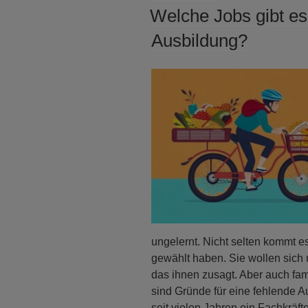
AM
Welche Jobs gibt es
Ausbildung?
ungelernt. Nicht selten kommt e
gewählt haben. Sie wollen sich 
das ihnen zusagt. Aber auch fam
sind Gründe für eine fehlende A
seit vielen Jahren ein Fachkräft