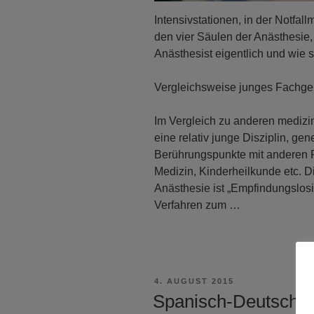
Intensivstationen, in der Notfal
den vier Säulen der Anästhesie,
Anästhesist eigentlich und wie 
Vergleichsweise junges Fachge
Im Vergleich zu anderen medizi
eine relativ junge Disziplin, gen
Berührungspunkte mit anderen F
Medizin, Kinderheilkunde etc. 
Anästhesie ist „Empfindungslosi
Verfahren zum …
VERÖFFENTLICHT
4. AUGUST 2015
AM
Spanisch-Deutscher-