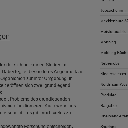
Jobsuche im In
Mecklenburg-
Meisterausbild
gen
Mobbing
Mobbing Büche
Nebenjobs
ler der sich bei seinen Studien mit
t. Dabei legt er besonderes Augenmerk auf
Niedersachsen
 Organismen zur ihrer Umgebung. In
Nordrhein-West
keit eröffnen sich zwei grundlegend
:
Produkte
ndelt Probleme des grundlegenden
Ratgeber
nismen funktionieren. Auch wenn uns
rt erscheint – es gibt noch vieles zu
Rheinland-Pfal
 angewandte Forschung entscheiden,
Saarland