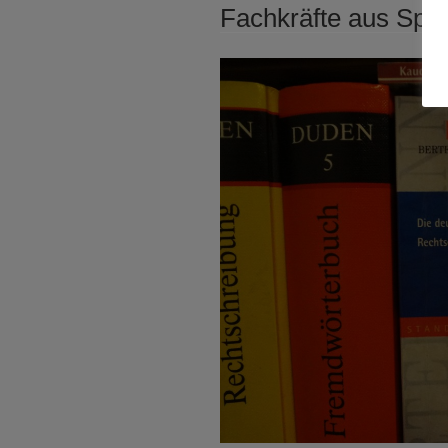
Fachkräfte aus Span