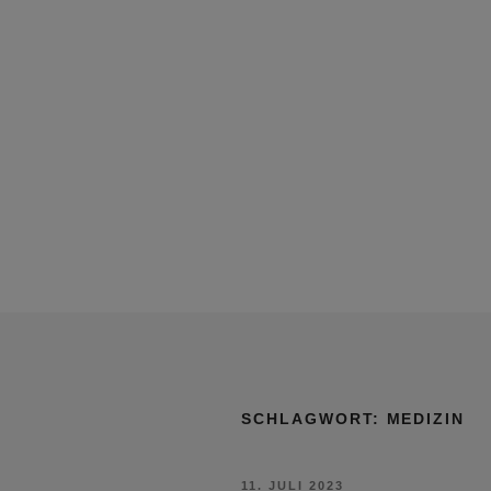
SCHLAGWORT:
MEDIZIN
VERÖFFENTLICHT
11. JULI 2023