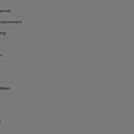
ternet
Vorpommern
ung
r
falen
z