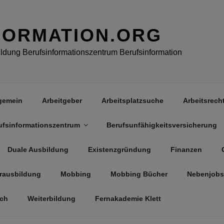
FORMATION.ORG
dung Berufsinformationszentrum Berufsinformation
gemein
Arbeitgeber
Arbeitsplatzsuche
Arbeitsrech
ufsinformationszentrum
Berufsunfähigkeitsversicherung
Duale Ausbildung
Existenzgründung
Finanzen
rausbildung
Mobbing
Mobbing Bücher
Nebenjobs
äch
Weiterbildung
Fernakademie Klett