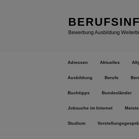
Zum
Inhalt
springen
BERUFSIN
Bewerbung Ausbildung Weiterbil
Adressen
Aktuelles
All
Ausbildung
Berufe
Ber
Buchtipps
Bundesländer
Jobsuche im Internet
Meiste
Studium
Vorstellungsgespr