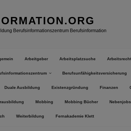
FORMATION.ORG
dung Berufsinformationszentrum Berufsinformation
gemein
Arbeitgeber
Arbeitsplatzsuche
Arbeitsrech
ufsinformationszentrum
Berufsunfähigkeitsversicherung
Duale Ausbildung
Existenzgründung
Finanzen
rausbildung
Mobbing
Mobbing Bücher
Nebenjobs
äch
Weiterbildung
Fernakademie Klett