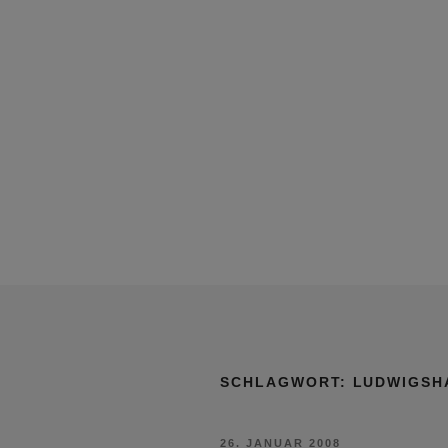
SCHLAGWORT:
LUDWIGSH
VERÖFFENTLICHT
26. JANUAR 2008