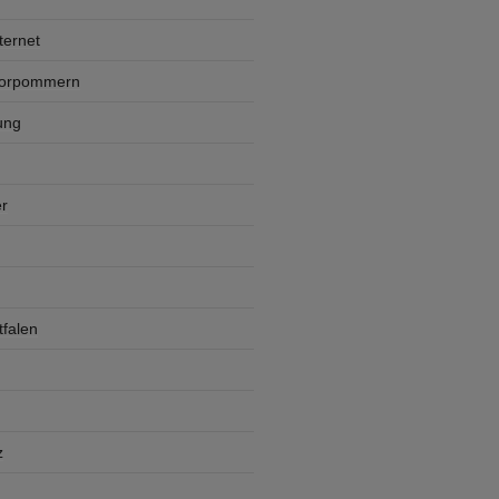
ternet
Vorpommern
ung
r
falen
z