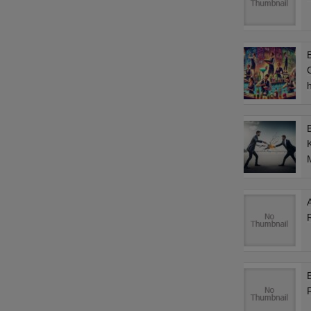
B
C
M