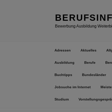
Zum
Inhalt
springen
BERUFSIN
Bewerbung Ausbildung Weiterbil
Adressen
Aktuelles
All
Ausbildung
Berufe
Ber
Buchtipps
Bundesländer
Jobsuche im Internet
Meiste
Studium
Vorstellungsgespr