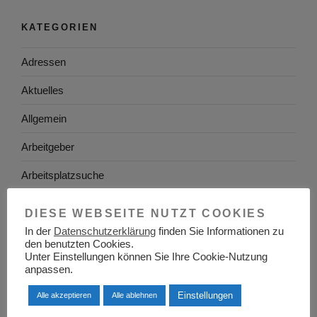
KATEGORIEN
Adressen
Aktuelles
Allgemein
Arbeitgeber
Arbeitsplatzsuche
Arbeitsrecht
DIESE WEBSEITE NUTZT COOKIES
Arbeitswelt
In der
Datenschutzerklärung
finden Sie Informationen zu
den benutzten Cookies.
Unter Einstellungen können Sie Ihre Cookie-Nutzung
Arbeitszeugnis
anpassen.
Ausbildung
Einstellungen
Alle akzeptieren
Alle ablehnen
Baden-Württemberg