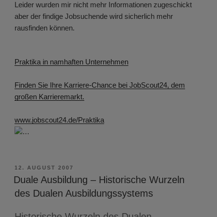
Leider wurden mir nicht mehr Informationen zugeschickt
aber der findige Jobsuchende wird sicherlich mehr
rausfinden können.
Praktika in namhaften Unternehmen
Finden Sie Ihre Karriere-Chance bei JobScout24, dem
großen Karrieremarkt.
www.jobscout24.de/Praktika
…
VERÖFFENTLICHT
12. AUGUST 2007
AM
Duale Ausbildung – Historische Wurzeln
des Dualen Ausbildungssystems
Historische Wurzeln des Dualen