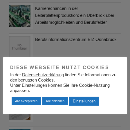
Karrierechancen in der
Leiterplattenproduktion: ein Überblick über
Arbeitsmöglichkeiten und Berufsfelder
Berufsinformationszentrum BIZ Osnabrück
DIESE WEBSEITE NUTZT COOKIES
Was sind die neuesten Trends in der
In der
Datenschutzerklärung
finden Sie Informationen zu
Berufsausbildung?
den benutzten Cookies.
Unter Einstellungen können Sie Ihre Cookie-Nutzung
anpassen.
Beamte in der Schweiz im Vergleich zu
Einstellungen
Alle akzeptieren
Alle ablehnen
Deutschland