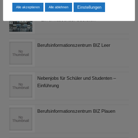
Einstellungen
Alle akzeptieren
Alle ablehnen
Jugend- und Auszubildendenvertretung (JAV)
– Ein umfassender Überblick
Berufsinformationszentrum BIZ Leer
Nebenjobs für Schüler und Studenten –
Einführung
Berufsinformationszentrum BIZ Plauen