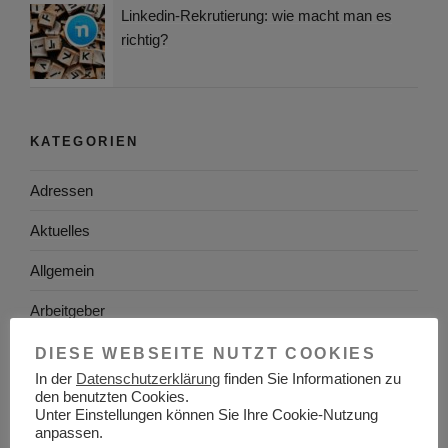
Linkedin-Rekrutierung: wie macht man es
richtig?
KATEGORIEN
Adressen
Aktuelles
Allgemein
Arbeitgeber
Arbeitsplatzsuche
DIESE WEBSEITE NUTZT COOKIES
In der
Datenschutzerklärung
finden Sie Informationen zu
Arbeitsrecht
den benutzten Cookies.
Unter Einstellungen können Sie Ihre Cookie-Nutzung
Arbeitswelt
anpassen.