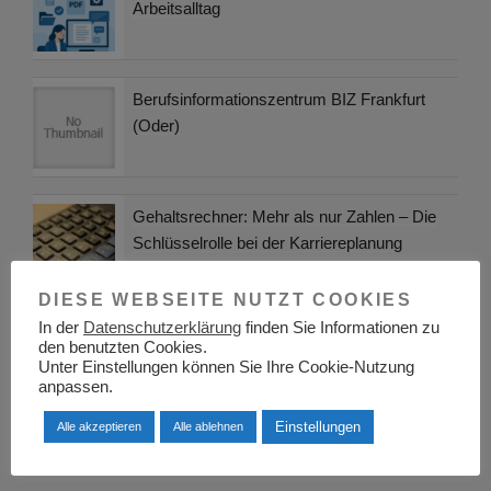
Arbeitsalltag
Berufsinformationszentrum BIZ Frankfurt
(Oder)
Gehaltsrechner: Mehr als nur Zahlen – Die
Schlüsselrolle bei der Karriereplanung
DIESE WEBSEITE NUTZT COOKIES
In der
Datenschutzerklärung
finden Sie Informationen zu
Gewerbeanmeldung für Bildungsdienstleister
den benutzten Cookies.
und Trainer
Unter Einstellungen können Sie Ihre Cookie-Nutzung
anpassen.
Einstellungen
Alle akzeptieren
Alle ablehnen
KATEGORIEN