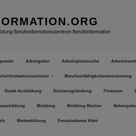
FORMATION.ORG
dung Berufsinformationszentrum Berufsinformation
gemein
Arbeitgeber
Arbeitsplatzsuche
Arbeitsrech
ufsinformationszentrum
Berufsunfähigkeitsversicherung
Duale Ausbildung
Existenzgründung
Finanzen
rausbildung
Mobbing
Mobbing Bücher
Nebenjobs
äch
Weiterbildung
Fernakademie Klett