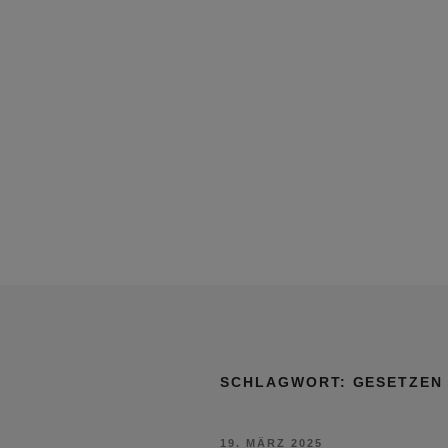
SCHLAGWORT:
GESETZEN
VERÖFFENTLICHT
19. MÄRZ 2025