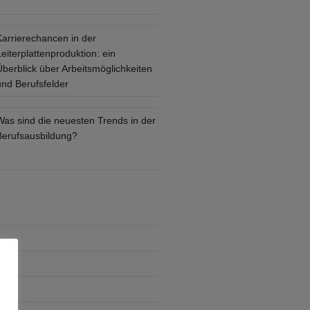
Karrierechancen in der
eiterplattenproduktion: ein
Überblick über Arbeitsmöglichkeiten
und Berufsfelder
Was sind die neuesten Trends in der
Berufsausbildung?