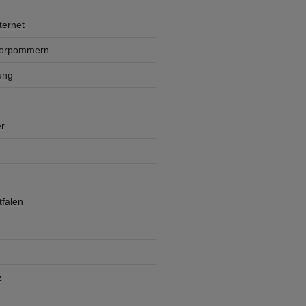
ternet
Vorpommern
ung
r
falen
z