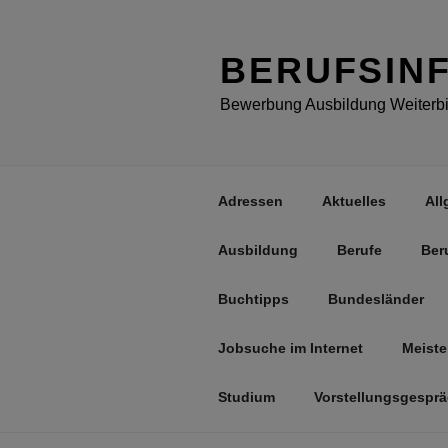
Zum
Inhalt
springen
BERUFSIN
Bewerbung Ausbildung Weiterbil
Adressen
Aktuelles
All
Ausbildung
Berufe
Ber
Buchtipps
Bundesländer
Jobsuche im Internet
Meiste
Studium
Vorstellungsgespr