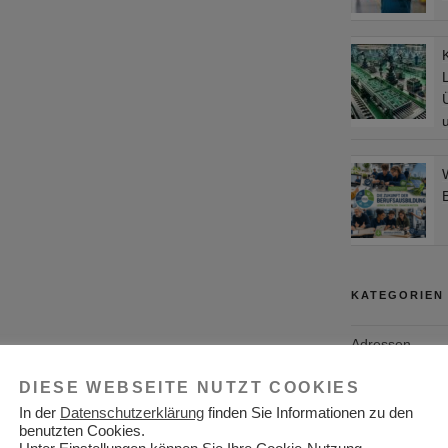
L
KATEGORIEN
Adressen
Aktuelles
DIESE WEBSEITE NUTZT COOKIES
In der
Datenschutzerklärung
finden Sie Informationen zu den
Allgemein
benutzten Cookies.