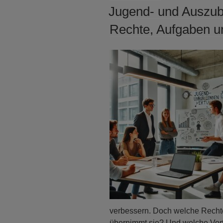
AM
Jugend- und Auszub
Rechte, Aufgaben un
verbessern. Doch welche Recht
übernimmt sie? Und welche Vorte