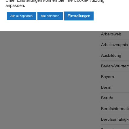
Unter Einstellungen können Sie Ihre Cookie-Nutzung
Arbeitgeber
anpassen.
Arbeitsplatzsu
Einstellungen
Alle akzeptieren
Alle ablehnen
Arbeitsrecht
Arbeitswelt
Arbeitszeugnis
Ausbildung
Baden-Württe
Bayern
Berlin
Berufe
Berufsinformat
Berufsunfähigk